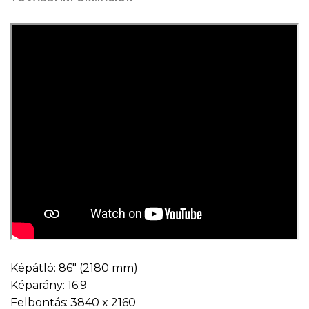
Képátló: 86″ (2180 mm)
Képarány: 16:9
Felbontás: 3840 x 2160