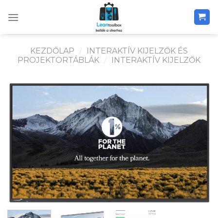
Skip
to
content
KEZDŐLAP
/
INTERAKTÍV KIJELZŐK ÉS
PROJEKTORTÁBLÁK
/
INTERAKTÍV KIJELZŐK