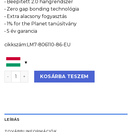
• Beépített 2.0 hangrendszer
• Zero gap bonding technológia
• Extra alacsony fogyasztás
• 1% for the Planet tanúsítvány
• 5 év garancia
cikkszám:LM7-806110-86-EU
Legamaster EXPLORE 2 interaktív érinőkijelző 86" (EX
KOSÁRBA TESZEM
LEÍRÁS
TOVÁBBI INFORMÁCIÓK