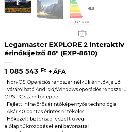
Legamaster EXPLORE 2 interaktív
érinőkijelző 86″ (EXP-8610)
1 085 543
Ft
+ ÁFA
•
Non-OS Operációs rendszer nélküli érintőkijelző
• Vásárolható Android/Windows operációs rendszerű
OPS PC számítógéppel
•
Fejlett infravörös érintőképernyős technológia
• Akár 40 pontos érintés érzékelés
• Hőkezelt biztonsági edzett üveg
előlap
tükröződés elleni bevonattal