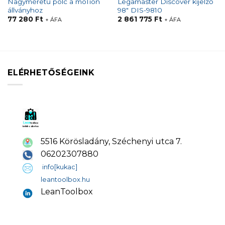
Nagyméretű polc a moTion
Legamaster Discover kijelző
állványhoz
98″ DIS-9810
77 280
Ft
2 861 775
Ft
+ ÁFA
+ ÁFA
ELÉRHETŐSÉGEINK
5516 Körösladány, Széchenyi utca 7.
06202307880
info[kukac]
leantoolbox.hu
LeanToolbox