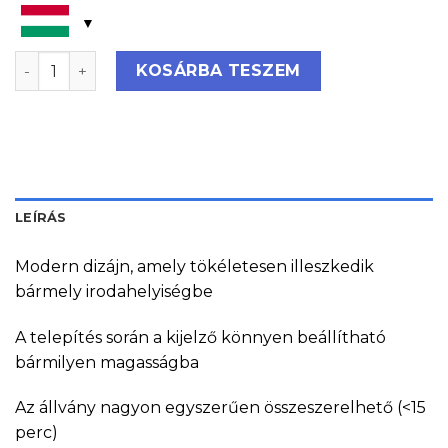
Legamaster moTion fix magasságú fali állvány mennyi
KOSÁRBA TESZEM
LEÍRÁS
Modern dizájn, amely tökéletesen illeszkedik
bármely irodahelyiségbe
A telepítés során a kijelző könnyen beállítható
bármilyen magasságba
Az állvány nagyon egyszerűen összeszerelhető (<15
perc)