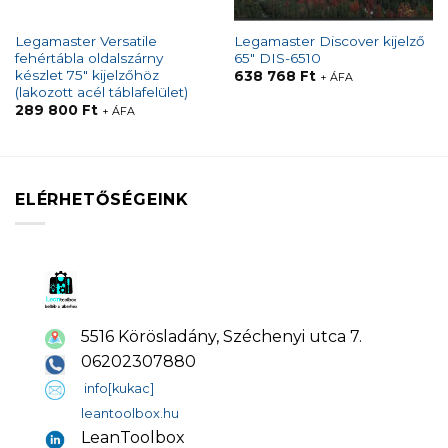
Legamaster Versatile
Legamaster Discover kijelző
fehértábla oldalszárny
65″ DIS-6510
készlet 75″ kijelzőhöz
638 768
Ft
+ ÁFA
(lakozott acél táblafelület)
289 800
Ft
+ ÁFA
ELÉRHETŐSÉGEINK
5516 Körösladány, Széchenyi utca 7.
06202307880
info[kukac]
leantoolbox.hu
LeanToolbox