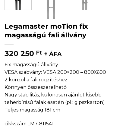
Legamaster moTion fix
magasságú fali állvány
320 250
Ft
+ ÁFA
Fix magasságú állvány
VESA szabvány: VESA 200×200 – 800X600
2 konzol a fali rögzítéshez
Könnyen összeszerelhető
Nagy stabilitás, különösen ajánlot kisebb
teherbírású falak esetén (pl.: gipszkarton)
Teljes magasság 181 cm
cikkszám:LM7-811541