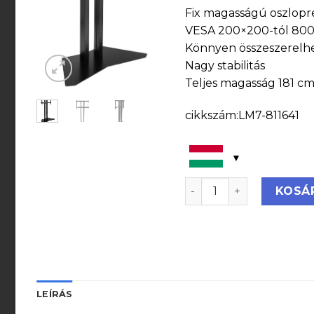
Fix magasságú oszlopr
VESA 200×200-tól 800X6
Könnyen összeszerelh
Nagy stabilitás
Teljes magasság 181 c
cikkszám:LM7-811641
Legamaster moTion fix
KOSÁ
LEÍRÁS