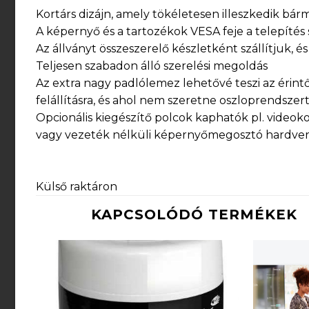
Kortárs dizájn, amely tökéletesen illeszkedik bá
A képernyő és a tartozékok VESA feje a telepíté
Az állványt összeszerelő készletként szállítjuk, é
Teljesen szabadon álló szerelési megoldás
Az extra nagy padlólemez lehetővé teszi az érint
felállításra, és ahol nem szeretne oszloprendszert 
Opcionális kiegészítő polcok kaphatók pl. videok
vagy vezeték nélküli képernyőmegosztó hardver
Külső raktáron
KAPCSOLÓDÓ TERMÉKEK