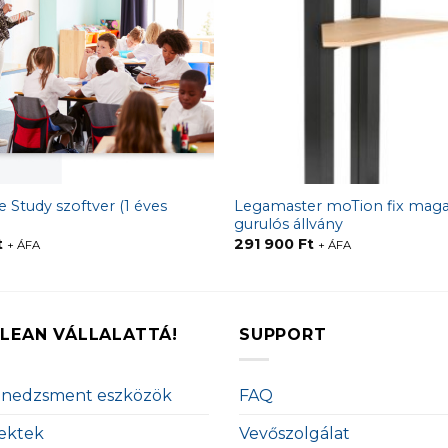
 Study szoftver (1 éves
Legamaster moTion fix mag
gurulós állvány
t
291 900
Ft
+ ÁFA
+ ÁFA
LEAN VÁLLALATTÁ!
SUPPORT
enedzsment eszközök
FAQ
ektek
Vevőszolgálat