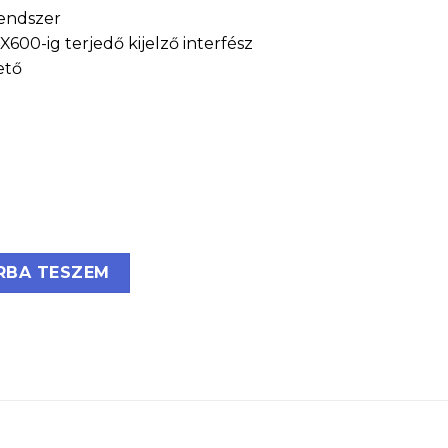
endszer
00-ig terjedő kijelző interfész
ető
m
 magasságú szabadon álló állvány mennyiség
RBA TESZEM