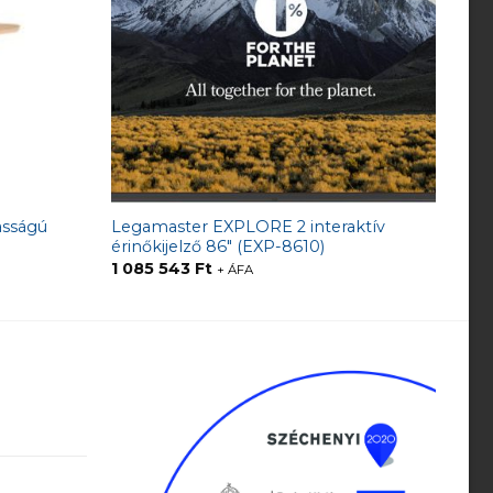
asságú
Legamaster EXPLORE 2 interaktív
érinőkijelző 86″ (EXP-8610)
1 085 543
Ft
+ ÁFA