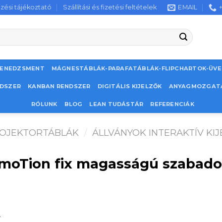
zési tájékoztató
Szállítási és fizetési feltételek
EMAIL
MENEDZSMENT
MÁGNESTÁBLÁK-PARAFATÁBLÁK-FLIPCHARTOK-ÜV
NDSZER
KANBAN RENDSZER
DIGITÁLIS KIJELZŐK
ANYAGMOZGAT
RÓLUNK
BLOG
LEAN TUDÁSTÁR
REFERENCIÁK
PROJEKTORTÁBLÁK
/
ÁLLVÁNYOK INTERAKTÍV KI
moTion fix magasságú szabadon
A