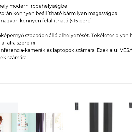
rmely modern irodahelyiségbe
s során könnyen beállítható bármilyen magasságba
s nagyon könnyen felállítható (<15 perc)
őképernyő szabadon álló elhelyezését. Tökéletes olyan 
a falra szerelni
onferencia-kamerák és laptopok számára. Ezek alul VESA
ek számára.