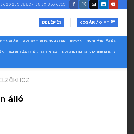
+36 20 230 7880 /+36 30 863 6750
BELÉPÉS
KOSÁR /
0
FT
EGTÁBLÁK
AKUSZTIKUS PANELEK
IRODA
PADLÓJELÖLÉS
ÁS
IPARI TÁROLÁSTECHNIKA
ERGONOMIKUS MUNKAHELY
JELZŐKHÖZ
 álló