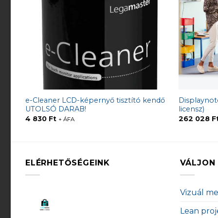
e-Cleaner LCD-képernyő tisztító kendő
Displaynote
UTOLSÓ DARAB!
licensz)
4 830
Ft
262 028
F
+ ÁFA
ELÉRHETŐSÉGEINK
VÁLJON 
Vizuál m
Lean proj