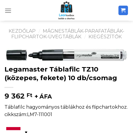
Skip
to
content
KEZDŐLAP
/
MÁGNESTÁBLÁK-PARAFATÁBLÁK-
FLIPCHARTOK-ÜVEGTÁBLÁK
/
KIEGÉSZÍTŐK
Legamaster Táblafilc TZ10
(közepes, fekete) 10 db/csomag
9 362
Ft
+ ÁFA
Táblafilc hagyományos táblákhoz és flipchartokhoz.
cikkszám:LM7-111001