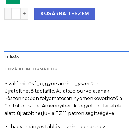
Legamaster Táblafilc TZ10 (közepes, fekete) 10 db/c
KOSÁRBA TESZEM
LEÍRÁS
TOVÁBBI INFORMÁCIÓK
Kiváló minőségű, gyorsan és egyszerűen
újratölthető táblafilc. Átlátszó burkolatának
köszönhetően folyamatosan nyomonkövethető a
filc töltöttsége. Amennyiben kifogyott, pillanatok
alatt újratölthetjük a TZ 11 patron segítségével.
hagyományos táblákhoz és flipcharthoz