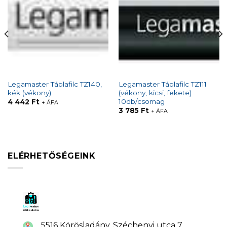
Legamaster Táblafilc TZ140,
Legamaster Táblafilc TZ111
kék (vékony)
(vékony, kicsi, fekete)
10db/csomag
4 442
Ft
+ ÁFA
3 785
Ft
+ ÁFA
ELÉRHETŐSÉGEINK
5516 Körösladány, Széchenyi utca 7.