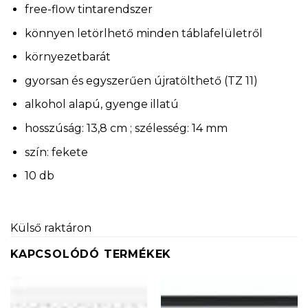
free-flow tintarendszer
könnyen letörlhető minden táblafelületről
környezetbarát
gyorsan és egyszerűen újratölthető (TZ 11)
alkohol alapú, gyenge illatú
hosszúság: 13,8 cm ; szélesség: 14 mm
szín: fekete
10 db
Külső raktáron
KAPCSOLÓDÓ TERMÉKEK