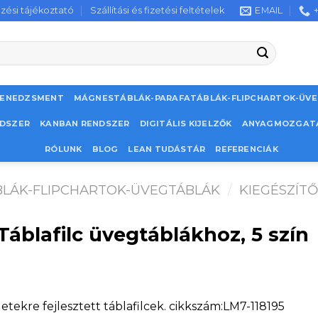
zési tájékoztató
Szállítási és fizetési feltételek
EMAIL
MENEDZSMENT
MÁGNESTÁBLÁK-PARAFATÁBLÁK-FLIPCHARTOK-ÜV
NDSZER
KANBAN RENDSZER
DIGITÁLIS KIJELZŐK
ANYAGMOZGAT
RÓLUNK
BLOG
LEAN TUDÁSTÁR
REFERENCIÁK
LÁK-FLIPCHARTOK-ÜVEGTÁBLÁK
/
KIEGÉSZÍT
áblafilc üvegtáblákhoz, 5 szín
etekre fejlesztett táblafilcek. cikkszám:LM7-118195