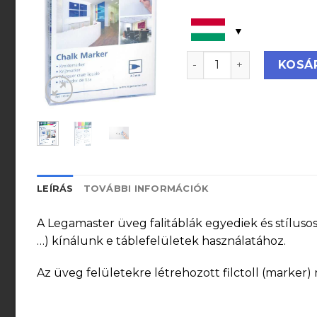
Legamaster Táblafilc ü
KOSÁ
LEÍRÁS
TOVÁBBI INFORMÁCIÓK
A Legamaster üveg falitáblák egyediek és stíluso
…) kínálunk e táblefelületek használatához.
Az üveg felületekre létrehozott filctoll (marker)