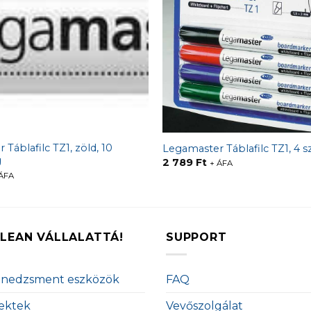
Táblafilc TZ1, zöld, 10
Legamaster Táblafilc TZ1, 4 s
g
2 789
Ft
+ ÁFA
ÁFA
LEAN VÁLLALATTÁ!
SUPPORT
enedzsment eszközök
FAQ
ektek
Vevőszolgálat