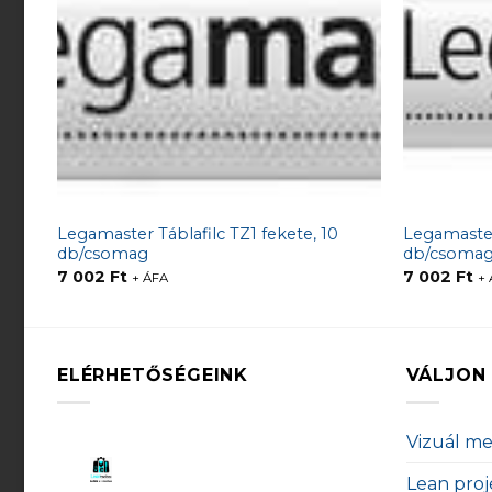
Legamaster Táblafilc TZ1 fekete, 10
Legamaster 
db/csomag
db/csoma
7 002
Ft
7 002
Ft
+ ÁFA
+ 
ELÉRHETŐSÉGEINK
VÁLJON 
Vizuál m
Lean proj