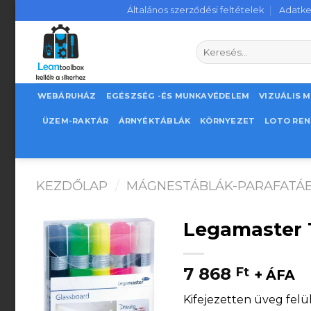
Skip
Általános szerződési feltételek
Adatke
to
content
Keresés
a
következőre:
WEBÁRUHÁZ
EGÉSZSÉG -ÉS MUNKAVÉDELEM
VIZUÁLIS 
ÜZEM-RAKTÁR
ÁRNYÉKTÁBLÁK
KÖRNYEZET
LOTO RE
KEZDŐLAP
/
MÁGNESTÁBLÁK-PARAFATÁB
Legamaster T
7 868
Ft
+ ÁFA
Kifejezetten üveg felül