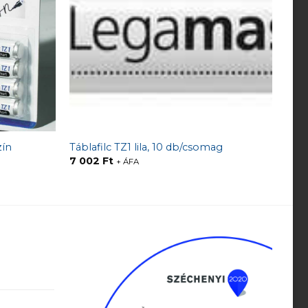
zín
Táblafilc TZ1 lila, 10 db/csomag
7 002
Ft
+ ÁFA