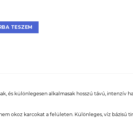
vegtáblákhoz, 5 szín mennyiség
RBA TESZEM
sak, és különlegesen alkalmasak hosszú távú, intenzív ha
 nem okoz karcokat a felületen. Különleges, víz bázisú ti