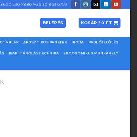
+36 20 230 7880 /+36 30 863 6750
BELÉPÉS
KOSÁR /
0
FT
EGTÁBLÁK
AKUSZTIKUS PANELEK
IRODA
PADLÓJELÖLÉS
ÁS
IPARI TÁROLÁSTECHNIKA
ERGONOMIKUS MUNKAHELY
ŐK