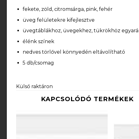
fekete, zöld, citromsárga, pink, fehér
üveg felületekre kifejlesztve
üvegtáblákhoz, üvegekhez, tükrökhöz egyará
élénk színek
nedves törlővel könnyedén eltávolítható
5 db/csomag
Külső raktáron
KAPCSOLÓDÓ TERMÉKEK