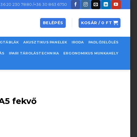
+36 20 230 7880 /+36 30 863 6750
BELÉPÉS
KOSÁR /
0
FT
EGTÁBLÁK
AKUSZTIKUS PANELEK
IRODA
PADLÓJELÖLÉS
ÁS
IPARI TÁROLÁSTECHNIKA
ERGONOMIKUS MUNKAHELY
A5 fekvő
.