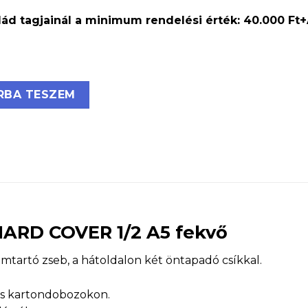
ád tagjainál a minimum rendelési érték: 40.000 Ft
padó HARD COVER 1/2 A5 fekvő mennyiség
RBA TESZEM
 HARD COVER 1/2 A5 fekvő
mtartó zseb, a hátoldalon két öntapadó csíkkal.
és kartondobozokon.