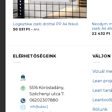
Neodym mág
Logisztikai zseb dróttal PP A4 fekvő
zseb A4 áll
50 031
Ft
+ ÁFA
22 432
Ft
ELÉRHETŐSÉGEINK
VÁLJON 
Vizuál m
Lean proj
5516 Körösladány,
Lean tan
Széchenyi utca 7.
Leantool
06202307880
info[kukac]
Rólunk