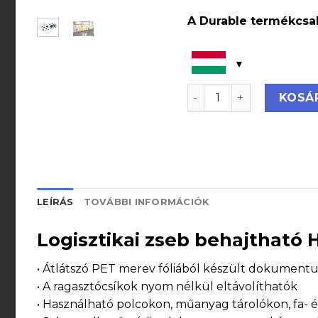
A Durable termékcsal
Logisztikai zseb önta
KOSÁ
LEÍRÁS
TOVÁBBI INFORMÁCIÓK
Logisztikai zseb behajtható
• Átlátszó PET merev fóliából készült dokumentu
• A ragasztócsíkok nyom nélkül eltávolíthatók
• Használható polcokon, műanyag tárolókon, fa- 