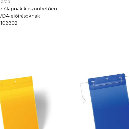
ástól
 előlapnak köszönhetően
a VDA-előírásoknak
a 102802