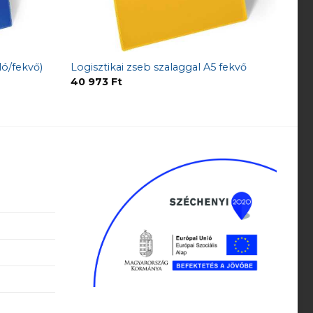
ló/fekvő)
Logisztikai zseb szalaggal A5 fekvő
40 973
Ft