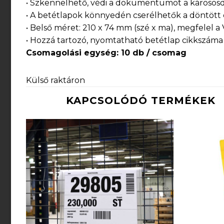
• Szkennelhető, védi a dokumentumot a kárososd
• A betétlapok könnyedén cserélhetők a döntött
• Belső méret: 210 x 74 mm (szé x ma), megfelel 
• Hozzá tartozó, nyomtatható betétlap cikkszám
Csomagolási egység
: 10 db / csomag
Külső raktáron
KAPCSOLÓDÓ TERMÉKEK