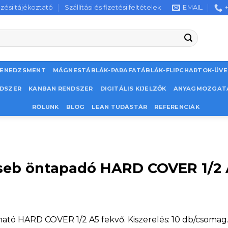
zési tájékoztató
Szállítási és fizetési feltételek
EMAIL
MENEDZSMENT
MÁGNESTÁBLÁK-PARAFATÁBLÁK-FLIPCHARTOK-ÜV
NDSZER
KANBAN RENDSZER
DIGITÁLIS KIJELZŐK
ANYAGMOZGAT
RÓLUNK
BLOG
LEAN TUDÁSTÁR
REFERENCIÁK
zseb öntapadó HARD COVER 1/2 
tható HARD COVER 1/2 A5 fekvő. Kiszerelés: 10 db/csomag