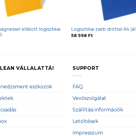
nessel ellátott logisztikai
Logisztikai zseb dróttal A4 (ál
ó
58 598
Ft
LEAN VÁLLALATTÁ!
SUPPORT
enedzsment eszközök
FAQ
ektek
Vevőszolgálat
ácsadás
Szállítási információk
box
Letöltések
Impresszum