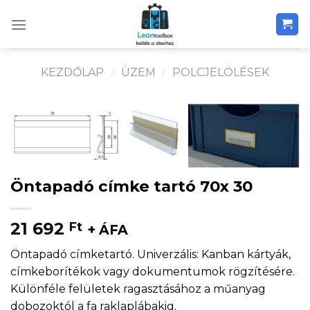
Skip
to
content
KEZDŐLAP
/
ÜZEM
/
POLCJELÖLÉSEK
Öntapadó címke tartó 70x 30
21 692
Ft
+ ÁFA
Öntapadó címketartó. Univerzális: Kanban kártyák,
címkeborítékok vagy dokumentumok rögzítésére.
Különféle felületek ragasztásához a műanyag
dobozoktól a fa raklaplábakig.