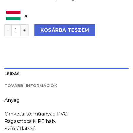
Öntapadó címke tartó 70x 30 mennyiség
KOSÁRBA TESZEM
LEÍRÁS
TOVÁBBI INFORMÁCIÓK
Anyag
Cimketartó: műanyag PVC
Ragasztócsík: PE hab.
Szín: átlátszó