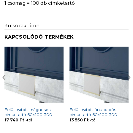
1 csomag = 100 db címketartó
Külső raktáron
KAPCSOLÓDÓ TERMÉKEK
Felül nyitott mágneses
Felül nyitott öntapadós
cimketartó 60×100-300
cimketartó 60×100-300
17 740
Ft
-tól
13 550
Ft
-tól