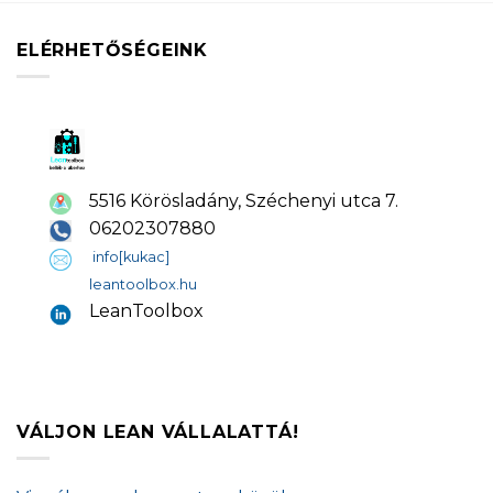
ELÉRHETŐSÉGEINK
5516 Körösladány, Széchenyi utca 7.
06202307880
info[kukac]
leantoolbox.hu
LeanToolbox
VÁLJON LEAN VÁLLALATTÁ!