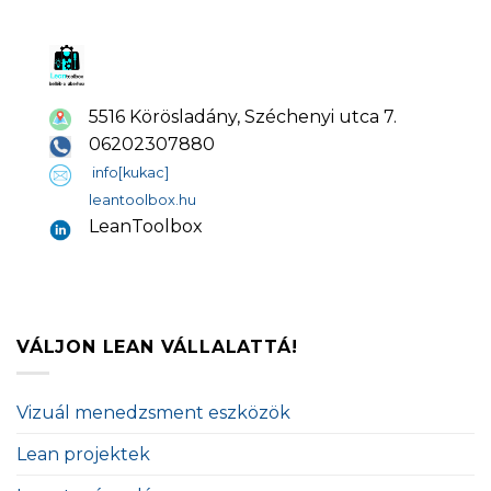
5516 Körösladány, Széchenyi utca 7.
06202307880
info[kukac]
leantoolbox.hu
LeanToolbox
VÁLJON LEAN VÁLLALATTÁ!
Vizuál menedzsment eszközök
Lean projektek