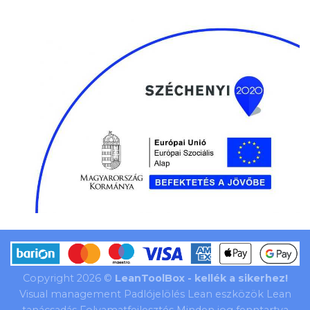
Copyright 2026 ©
LeanToolBox - kellék a sikerhez!
Visual management Padlójelölés Lean eszközök Lean