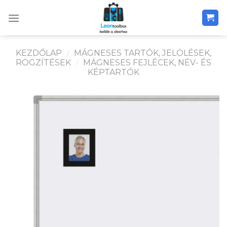
Skip
to
content
KEZDŐLAP
/
MÁGNESES TARTÓK, JELÖLÉSEK,
RÖGZÍTÉSEK
/
MÁGNESES FEJLÉCEK, NÉV- ÉS
KÉPTARTÓK