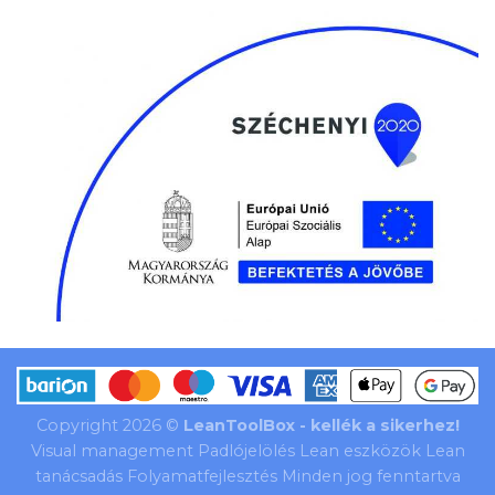
Copyright 2026 ©
LeanToolBox - kellék a sikerhez!
Visual management Padlójelölés Lean eszközök Lean
tanácsadás Folyamatfejlesztés Minden jog fenntartva