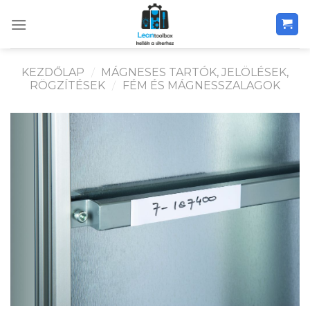
Skip
to
content
KEZDŐLAP
/
MÁGNESES TARTÓK, JELÖLÉSEK,
RÖGZÍTÉSEK
/
FÉM ÉS MÁGNESSZALAGOK