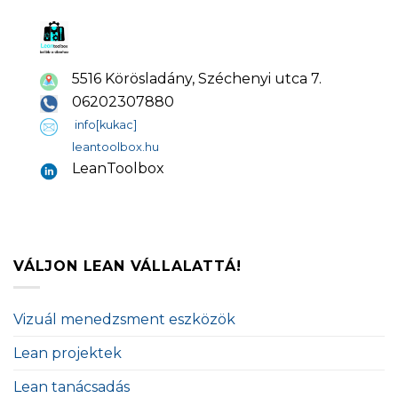
5516 Körösladány, Széchenyi utca 7.
06202307880
info[kukac]
leantoolbox.hu
LeanToolbox
VÁLJON LEAN VÁLLALATTÁ!
Vizuál menedzsment eszközök
Lean projektek
Lean tanácsadás