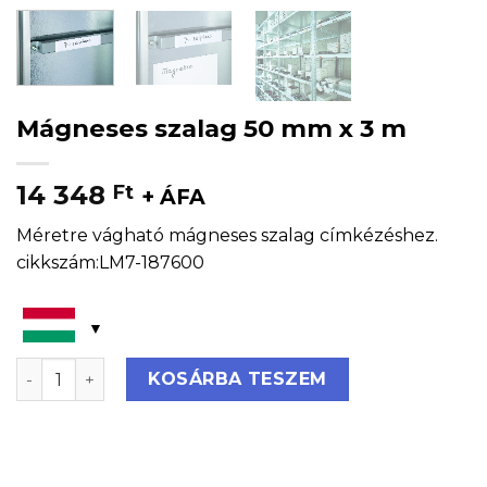
Mágneses szalag 50 mm x 3 m
14 348
Ft
+ ÁFA
Méretre vágható mágneses szalag címkézéshez.
cikkszám:LM7-187600
Mágneses szalag 50 mm x 3 m mennyiség
KOSÁRBA TESZEM