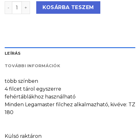
Mágneses táblafilctartó fehértáblákhoz, lágy zöld men
KOSÁRBA TESZEM
LEÍRÁS
TOVÁBBI INFORMÁCIÓK
több színben
4 filcet tárol egyszerre
fehértáblákhoz használható
Minden Legamaster filchez alkalmazható, kivéve: TZ
180
Külső raktáron