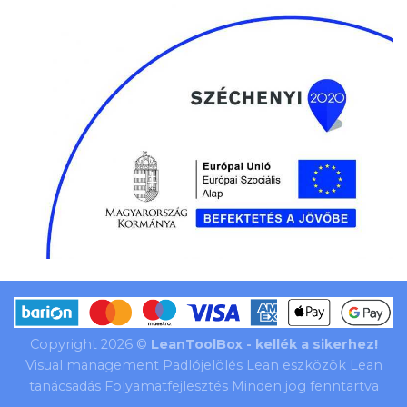
Copyright 2026 ©
LeanToolBox - kellék a sikerhez!
Visual management Padlójelölés Lean eszközök Lean
tanácsadás Folyamatfejlesztés Minden jog fenntartva