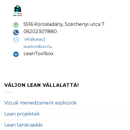
5516 Körösladány, Széchenyi utca 7.
06202307880
info[kukac]
leantoolbox.hu
LeanToolbox
VÁLJON LEAN VÁLLALATTÁ!
Vizuál menedzsment eszközök
Lean projektek
Lean tanácsadás