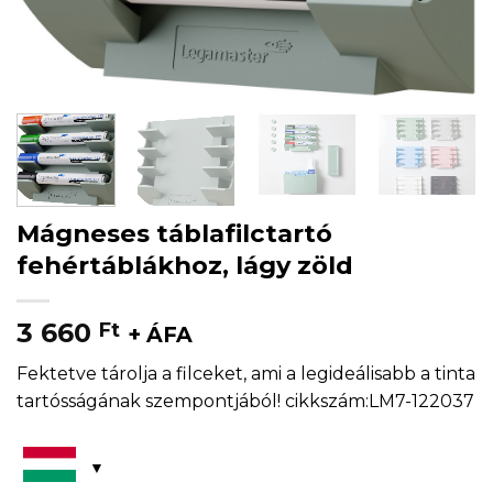
Mágneses táblafilctartó
fehértáblákhoz, lágy zöld
3 660
Ft
+ ÁFA
Fektetve tárolja a filceket, ami a legideálisabb a tinta
tartósságának szempontjából! cikkszám:LM7-122037