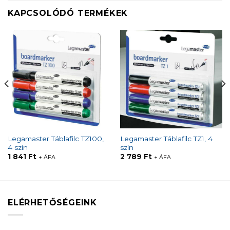
KAPCSOLÓDÓ TERMÉKEK
Legamaster Táblafilc TZ100,
Legamaster Táblafilc TZ1, 4
4 szín
szín
1 841
Ft
2 789
Ft
+ ÁFA
+ ÁFA
ELÉRHETŐSÉGEINK