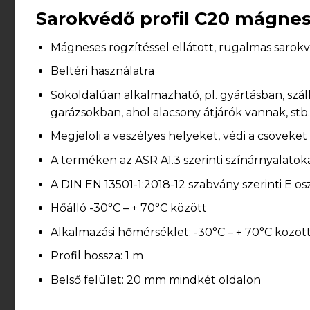
Sarokvédő profil C20 mágne
Mágneses rögzítéssel ellátott, rugalmas sarokv
Beltéri használatra
Sokoldalúan alkalmazható, pl. gyártásban, szá
garázsokban, ahol alacsony átjárók vannak, stb.
Megjelöli a veszélyes helyeket, védi a csöveket
A terméken az ASR A1.3 szerinti színárnyalatok
A DIN EN 13501-1:2018-12 szabvány szerinti E os
Hőálló -30°C – + 70°C között
Alkalmazási hőmérséklet: -30°C – + 70°C közöt
Profil hossza: 1 m
Belső felület: 20 mm mindkét oldalon