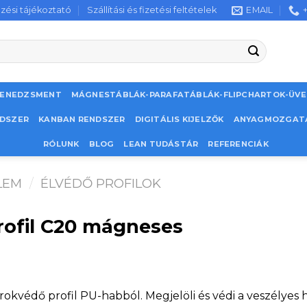
zési tájékoztató
Szállítási és fizetési feltételek
EMAIL
MENEDZSMENT
MÁGNESTÁBLÁK-PARAFATÁBLÁK-FLIPCHARTOK-ÜV
NDSZER
KANBAN RENDSZER
DIGITÁLIS KIJELZŐK
ANYAGMOZGAT
RÓLUNK
BLOG
LEAN TUDÁSTÁR
REFERENCIÁK
LEM
/
ÉLVÉDŐ PROFILOK
rofil C20 mágneses
okvédő profil PU-habból. Megjelöli és védi a veszélyes 