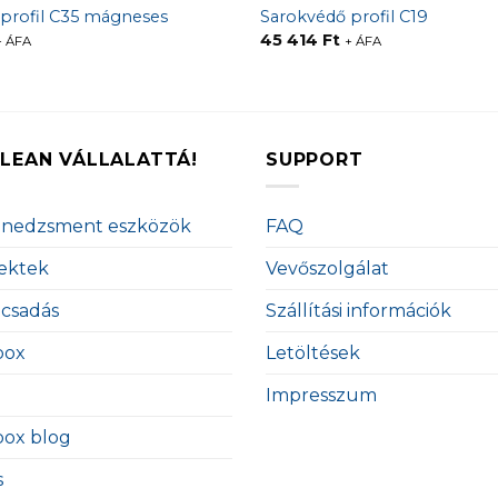
profil C35 mágneses
Sarokvédő profil C19
45 414
Ft
+ ÁFA
+ ÁFA
LEAN VÁLLALATTÁ!
SUPPORT
enedzsment eszközök
FAQ
ektek
Vevőszolgálat
ácsadás
Szállítási információk
box
Letöltések
Impresszum
box blog
s