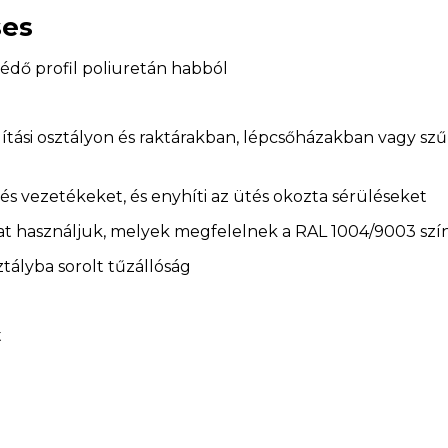
ses
édő profil poliuretán habból
llítási osztályon és raktárakban, lépcsőházakban vagy s
 és vezetékeket, és enyhíti az ütés okozta sérüléseket
at használjuk, melyek megfelelnek a RAL 1004/9003 színe
ztályba sorolt tűzállóság
t