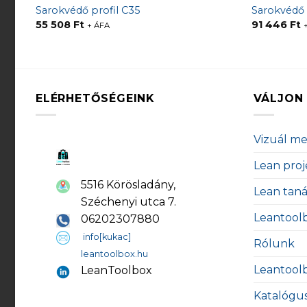
Sarokvédő profil C35
Sarokvédő 
55 508
Ft
91 446
Ft
+ ÁFA
ELÉRHETŐSÉGEINK
VÁLJON 
Vizuál m
Lean proj
5516 Körösladány,
Lean tan
Széchenyi utca 7.
Leantool
06202307880
info[kukac]
Rólunk
leantoolbox.hu
Leantool
LeanToolbox
Katalógu