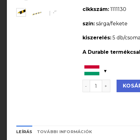
cikkszám:
1111130
szín:
sárga/fekete
kiszerelés:
5 db/csom
A Durable termékcsal
Sarokvédő profil C20 
KOSÁ
LEÍRÁS
TOVÁBBI INFORMÁCIÓK