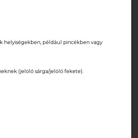
zűk helyiségekben, például pincékben vagy
knek (jelölő sárga/jelölő fekete).