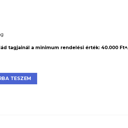
ag
ád tagjainál a minimum rendelési érték: 40.000 Ft
mágneses mennyiség
RBA TESZEM