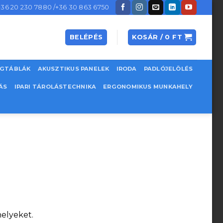
+36 20 230 7880 /+36 30 863 6750
BELÉPÉS
KOSÁR /
0
FT
EGTÁBLÁK
AKUSZTIKUS PANELEK
IRODA
PADLÓJELÖLÉS
ÁS
IPARI TÁROLÁSTECHNIKA
ERGONOMIKUS MUNKAHELY
helyeket.