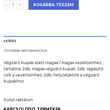
Végzáró kupak-magas-magas sínhez mennyiség
KOSÁRBA TESZEM
LEÍRÁS
TOVÁBBI INFORMÁCIÓK
Végzáró kupak szett magas / magas vezetösínhez ,
tartalma: 2db. magas végzáró kupak, 2db. ragasztó
csík a vezetösínhez, 2db. helyzetjelölö a végzáró
kupakhoz
Külső raktáron
KAPCSOLÓDÓ TERMÉKEK