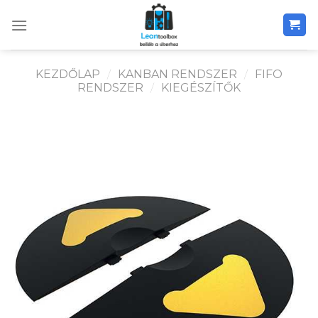
Skip
to
content
KEZDŐLAP
/
KANBAN RENDSZER
/
FIFO
RENDSZER
/
KIEGÉSZÍTŐK