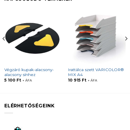
Végzáró kupak-alacsony-
Irattálca szett VARICOLOR®
alacsony sínhez
MIX A4
5 100
Ft
10 915
Ft
+ ÁFA
+ ÁFA
ELÉRHETŐSÉGEINK