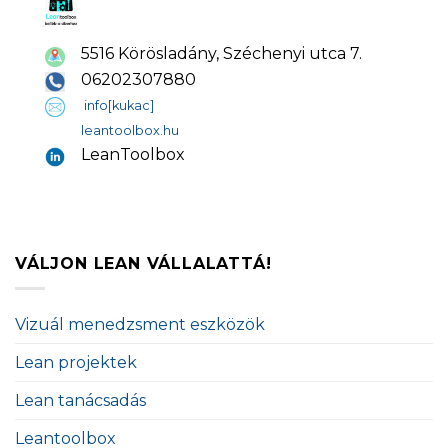
5516 Körösladány, Széchenyi utca 7.
06202307880
info[kukac]
leantoolbox.hu
LeanToolbox
VÁLJON LEAN VÁLLALATTÁ!
Vizuál menedzsment eszközök
Lean projektek
Lean tanácsadás
Leantoolbox