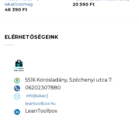
lakat/csomag
20 590
Ft
46 390
Ft
ELÉRHETŐSÉGEINK
5516 Körösladány, Széchenyi utca 7.
06202307880
info[kukac]
leantoolbox.hu
LeanToolbox