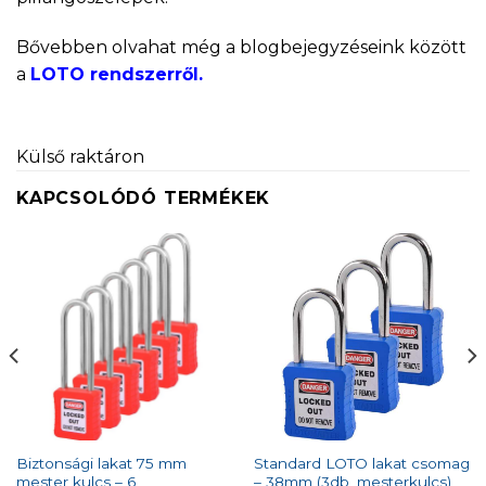
Bővebben olvahat még a blogbejegyzéseink között
a
LOTO rendszerről.
Külső raktáron
KAPCSOLÓDÓ TERMÉKEK
Biztonsági lakat 75 mm
Standard LOTO lakat csomag
mester kulcs – 6
– 38mm (3db, mesterkulcs)