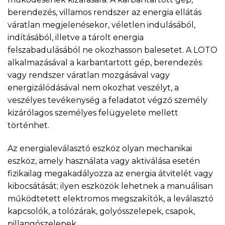
berendezés, villamos rendszer az energia ellátás
váratlan megjelenésekor, véletlen indulásából,
indításából, illetve a tárolt energia
felszabadulásából ne okozhasson balesetet. A LOTO
alkalmazásával a karbantartott gép, berendezés
vagy rendszer váratlan mozgásával vagy
energizálódásával nem okozhat veszélyt, a
veszélyes tevékenység a feladatot végző személy
kizárólagos személyes felügyelete mellett
történhet.
Az energialeválasztó eszköz olyan mechanikai
eszköz, amely használata vagy aktiválása esetén
fizikailag megakadályozza az energia átvitelét vagy
kibocsátását; ilyen eszközök lehetnek a manuálisan
működtetett elektromos megszakítók, a leválasztó
kapcsolók, a tolózárak, golyósszelepek, csapok,
pillangószelepek.