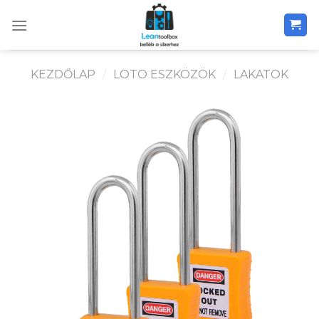
Skip
to
content
KEZDŐLAP
/
LOTO ESZKÖZÖK
/
LAKATOK