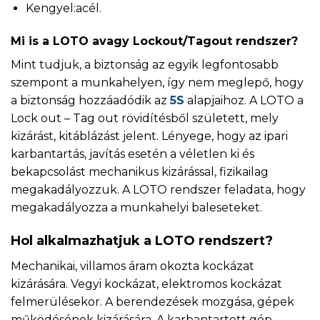
Kengyel:acél.
Mi is a LOTO avagy Lockout/Tagout rendszer?
Mint tudjuk, a biztonság az egyik legfontosabb
szempont a munkahelyen, így nem meglepő, hogy
a biztonság hozzáadódik az
5S
alapjaihoz. A LOTO a
Lock out – Tag out rövidítésből született, mely
kizárást, kitáblázást jelent. Lényege, hogy az ipari
karbantartás, javítás esetén a véletlen ki és
bekapcsolást mechanikus kizárással, fizikailag
megakadályozzuk. A LOTO rendszer feladata, hogy
megakadályozza a munkahelyi baleseteket.
Hol alkalmazhatjuk a LOTO rendszert?
Mechanikai, villamos áram okozta kockázat
kizárására. Vegyi kockázat, elektromos kockázat
felmerülésekor. A berendezések mozgása, gépek
működésének kizárására. A karbantartott gép,