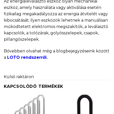
Az energialeválasztó eszköz olyan mechanikai
eszköz, amely használata vagy aktiválása esetén
fizikailag megakadályozza az energia átvitelét vagy
kibocsátását; ilyen eszközök lehetnek a manuálisan
működtetett elektromos megszakítók, a leválasztó
kapcsolók, a tolózárak, golyósszelepek, csapok,
pillangószelepek.
Bővebben olvahat még a blogbejegyzéseink között
a
LOTO rendszerről.
Külső raktáron
KAPCSOLÓDÓ TERMÉKEK