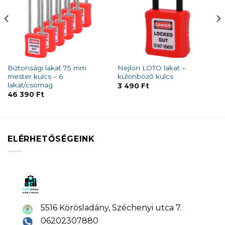
Biztonsági lakat 75 mm
Nejlon LOTO lakat –
mester kulcs – 6
különböző kulcs
lakat/csomag
3 490
Ft
46 390
Ft
ELÉRHETŐSÉGEINK
5516 Körösladány, Széchenyi utca 7.
06202307880