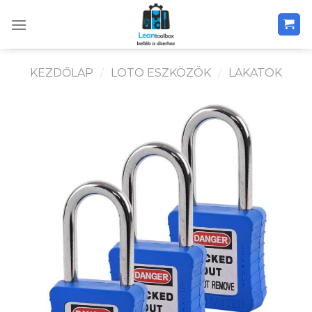
Skip
to
content
KEZDŐLAP
/
LOTO ESZKÖZÖK
/
LAKATOK