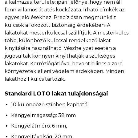
alkalmazási területe: ipari , előnye, hogy nem áll
fenn villamos átütés kockázata. Írható címkék az
egyes jelölésekhez. Precíziósan megmunkált
kulcsok a fokozott biztonság érdekében. A
lakatokat mesterkulccsal szállítjuk. A mesterkulcs
több, különböző kulccsal rendelkező lakat
kinyitására használható. Vészhelyzet esetén a
jogosultak könnyen kinyithatják a szükséges
lakatokat. Korróziógátlóval bevont bilincs a zord
környezetek elleni védelem érdekében. Minden
lakathoz 1 kulcs tartozik.
Standard LOTO lakat tulajdonságai
10 különböző színben kapható
Kengyelmagasság: 38 mm
Kengyelátmérő: 6 mm,
Kengyeltávolság: 20 mm