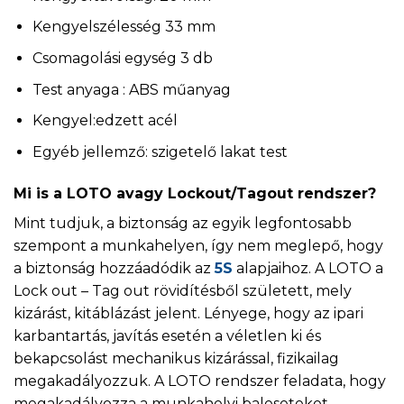
Kengyelszélesség 33 mm
Csomagolási egység 3 db
Test anyaga : ABS műanyag
Kengyel:edzett acél
Egyéb jellemző: szigetelő lakat test
Mi is a LOTO avagy Lockout/Tagout rendszer?
Mint tudjuk, a biztonság az egyik legfontosabb
szempont a munkahelyen, így nem meglepő, hogy
a biztonság hozzáadódik az
5S
alapjaihoz. A LOTO a
Lock out – Tag out rövidítésből született, mely
kizárást, kitáblázást jelent. Lényege, hogy az ipari
karbantartás, javítás esetén a véletlen ki és
bekapcsolást mechanikus kizárással, fizikailag
megakadályozzuk. A LOTO rendszer feladata, hogy
megakadályozza a munkahelyi baleseteket.