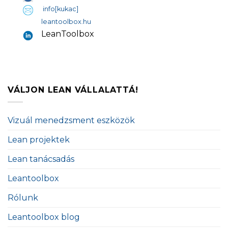
info[kukac]
leantoolbox.hu
LeanToolbox
VÁLJON LEAN VÁLLALATTÁ!
Vizuál menedzsment eszközök
Lean projektek
Lean tanácsadás
Leantoolbox
Rólunk
Leantoolbox blog