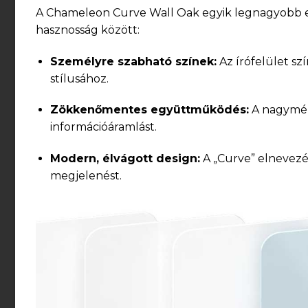
A Chameleon Curve Wall Oak egyik legnagyobb el
hasznosság között:
Személyre szabható színek:
Az írófelület sz
stílusához.
Zökkenőmentes együttműködés:
A nagymére
információáramlást.
Modern, élvágott design:
A „Curve” elnevezés
megjelenést.