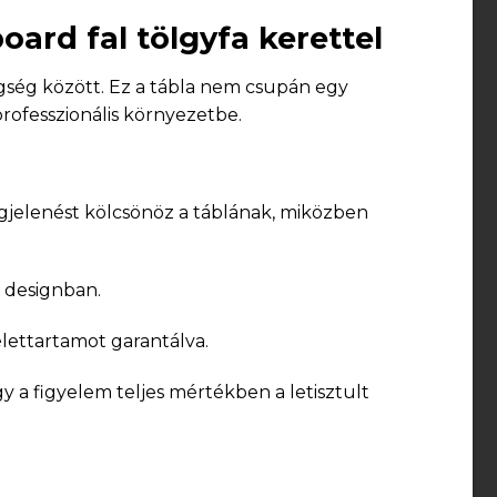
rd fal tölgyfa kerettel
gség között. Ez a tábla nem csupán egy
rofesszionális környezetbe.
egjelenést kölcsönöz a táblának, miközben
i designban.
élettartamot garantálva.
 a figyelem teljes mértékben a letisztult