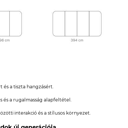
és a tiszta hangzásért.
s és a rugalmasság alapfeltétel.
zötti interakció és a stílusos környezet.
dok új generációja