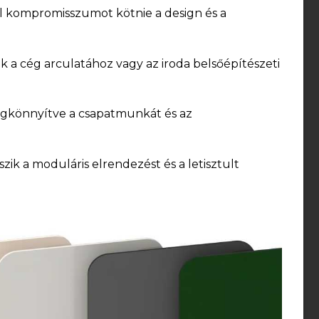
l kompromisszumot kötnie a design és a
dik a cég arculatához vagy az iroda belsőépítészeti
egkönnyítve a csapatmunkát és az
zik a moduláris elrendezést és a letisztult