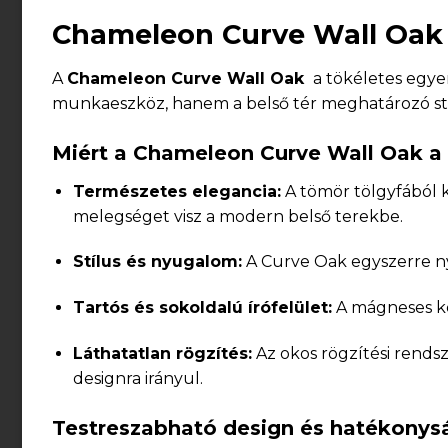
Chameleon Curve Wall Oak –
A
Chameleon Curve Wall Oak
a tökéletes egye
munkaeszköz, hanem a belső tér meghatározó stíl
Miért a Chameleon Curve Wall Oak a 
Természetes elegancia:
A tömör tölgyfából k
melegséget visz a modern belső terekbe.
Stílus és nyugalom:
A Curve Oak egyszerre nyú
Tartós és sokoldalú írófelület:
A mágneses ker
Láthatatlan rögzítés:
Az okos rögzítési rends
designra irányul.
Testreszabható design és hatékonys