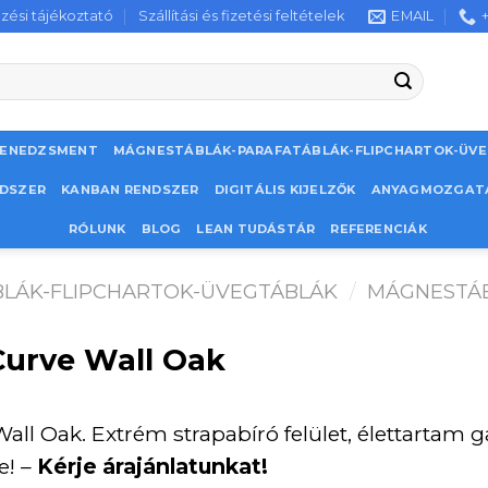
zési tájékoztató
Szállítási és fizetési feltételek
EMAIL
MENEDZSMENT
MÁGNESTÁBLÁK-PARAFATÁBLÁK-FLIPCHARTOK-ÜV
NDSZER
KANBAN RENDSZER
DIGITÁLIS KIJELZŐK
ANYAGMOZGAT
RÓLUNK
BLOG
LEAN TUDÁSTÁR
REFERENCIÁK
LÁK-FLIPCHARTOK-ÜVEGTÁBLÁK
/
MÁGNESTÁ
urve Wall Oak
l Oak. Extrém strapabíró felület, élettartam g
e! –
Kérje árajánlatunkat!