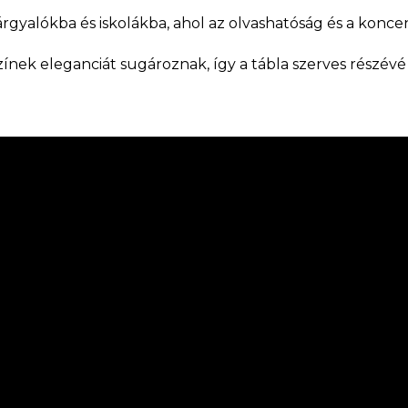
tárgyalókba és iskolákba, ahol az olvashatóság és a konc
zínek eleganciát sugároznak, így a tábla szerves részévé 