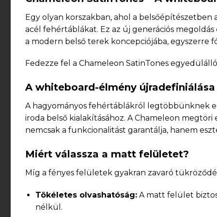
Egy olyan korszakban, ahol a belsőépítészetben a f
acél fehértáblákat. Ez az új generációs megoldás 
a modern belső terek koncepciójába, egyszerre fók
Fedezze fel a Chameleon SatinTones egyedülálló 
A whiteboard-élmény újradefiniálása
A hagyományos fehértáblákról legtöbbünknek egy
iroda belső kialakításához. A Chameleon megtöri e
nemcsak a funkcionalitást garantálja, hanem eszté
Miért válassza a matt felületet?
Míg a fényes felületek gyakran zavaró tükröződés
Tökéletes olvashatóság:
A matt felület bizto
nélkül.