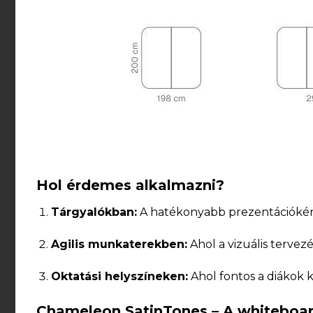
Hol érdemes alkalmazni?
Tárgyalókban:
A hatékonyabb prezentációkért 
Agilis munkaterekben:
Ahol a vizuális tervezé
Oktatási helyszíneken:
Ahol fontos a diákok kö
Chameleon SatinTones – A whiteboar