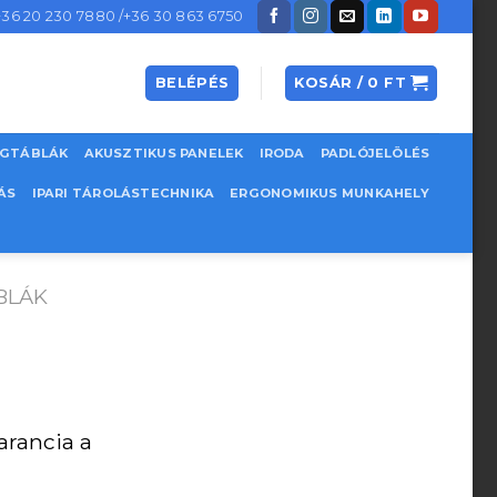
+36 20 230 7880 /+36 30 863 6750
BELÉPÉS
KOSÁR /
0
FT
EGTÁBLÁK
AKUSZTIKUS PANELEK
IRODA
PADLÓJELÖLÉS
ÁS
IPARI TÁROLÁSTECHNIKA
ERGONOMIKUS MUNKAHELY
BLÁK
arancia a