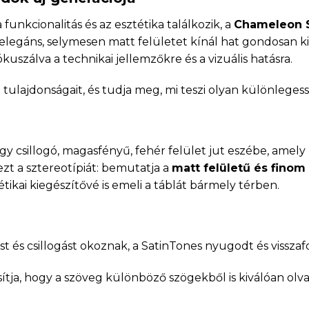
unkcionalitás és az esztétika találkozik, a
Chameleon 
elegáns, selymesen matt felületet kínál hat gondosan ki
uszálva a technikai jellemzőkre és a vizuális hatásra.
tulajdonságait, és tudja meg, mi teszi olyan különlege
 csillogó, magasfényű, fehér felület jut eszébe, amel
zt a sztereotípiát: bemutatja a
matt felületű és finom
tikai kiegészítővé is emeli a táblát bármely térben.
t és csillogást okoznak, a SatinTones nyugodt és vissz
sítja, hogy a szöveg különböző szögekből is kiválóan ol