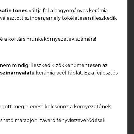
SatinTones
váltja fel a hagyományos kerámia-
választott színben, amely tökéletesen illeszkedik
ssé a kortárs munkakörnyezetek számára!
y nem mindig illeszkedik zökkenőmentesen az
 színárnyalatú
kerámia-acél táblát. Ez a fejlesztés
afogott megjelenést kölcsönöz a környezetének.
vasható maradjon, zavaró fényvisszaverődések