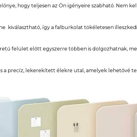
őnye, hogy teljesen az Ön igényeire szabható. Nem kel
íne kiválasztható, így a falburkolat tökéletesen illeszke
tű felület előtt egyszerre többen is dolgozhatnak, m
 a precíz, lekerekített élekre utal, amelyek lehetővé tes