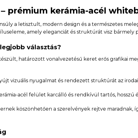
 prémium kerámia-acél whiteboa
nsúly a letisztult, modern design és a természetes mele
useleme, amely eleganciát és struktúrát visz bármely p
legjobb választás?
észült, határozott vonalvezetésű keret erős grafikai m
jt vizuális nyugalmat és rendezett struktúrát az iroda
ámia-acél felület karcálló és rendkívül tartós, hosszú 
zernek köszönhetően a szerelvények rejtve maradnak, így
ág