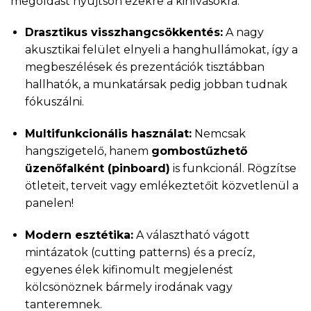
megoldást nyújtson ezekre a kihívásokra:
Drasztikus visszhangcsökkentés:
A nagy
akusztikai felület elnyeli a hanghullámokat, így a
megbeszélések és prezentációk tisztábban
hallhatók, a munkatársak pedig jobban tudnak
fókuszálni.
Multifunkcionális használat:
Nemcsak
hangszigetelő, hanem
gombostűzhető
üzenőfalként (pinboard)
is funkcionál. Rögzítse
ötleteit, terveit vagy emlékeztetőit közvetlenül a
panelen!
Modern esztétika:
A választható vágott
mintázatok (cutting patterns) és a precíz,
egyenes élek kifinomult megjelenést
kölcsönöznek bármely irodának vagy
tanteremnek.