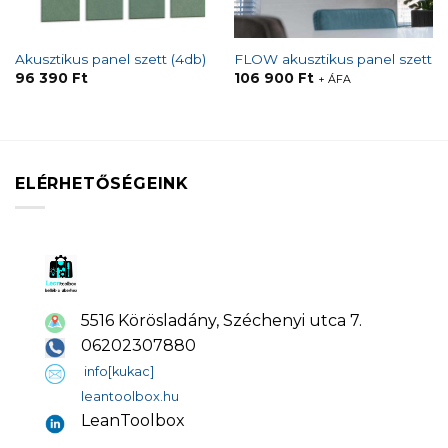
Akusztikus panel szett (4db)
FLOW akusztikus panel szett
96 390
Ft
106 900
Ft
+ ÁFA
ELÉRHETŐSÉGEINK
5516 Körösladány, Széchenyi utca 7.
06202307880
info[kukac]
leantoolbox.hu
LeanToolbox