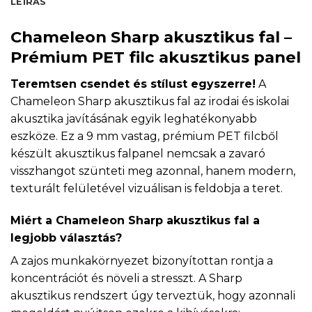
LEÍRÁS
Chameleon Sharp akusztikus fal –
Prémium PET filc akusztikus panel
Teremtsen csendet és stílust egyszerre!
A
Chameleon Sharp akusztikus fal az irodai és iskolai
akusztika javításának egyik leghatékonyabb
eszköze. Ez a 9 mm vastag, prémium PET filcből
készült akusztikus falpanel nemcsak a zavaró
visszhangot szünteti meg azonnal, hanem modern,
texturált felületével vizuálisan is feldobja a teret.
Miért a Chameleon Sharp akusztikus fal a
legjobb választás?
A zajos munkakörnyezet bizonyítottan rontja a
koncentrációt és növeli a stresszt. A Sharp
akusztikus rendszert úgy terveztük, hogy azonnali