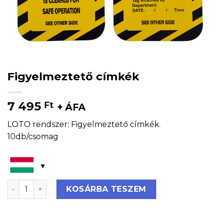
Figyelmeztető címkék
7 495
Ft
+ ÁFA
LOTO rendszer: Figyelmeztető címkék.
10db/csomag
Figyelmeztető címkék mennyiség
KOSÁRBA TESZEM