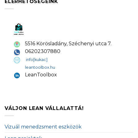
ELÉRHETŐSÉGEINK
5516 Körösladány, Széchenyi utca 7.
06202307880
info[kukac]
leantoolbox.hu
LeanToolbox
VÁLJON LEAN VÁLLALATTÁ!
Vizuál menedzsment eszközök