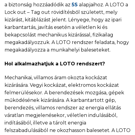
a biztonság hozzáadódik az
5S
alapjaihoz. A LOTO a
Lock out – Tag out rövidítésből született, mely
kizárást, kitáblázást jelent. Lényege, hogy az ipari
karbantartás, javítás esetén a véletlen ki és
bekapcsolást mechanikus kizárással, fizikailag
megakadályozzuk. A LOTO rendszer feladata, hogy
megakadályozza a munkahelyi baleseteket.
Hol alkalmazhatjuk a LOTO rendszert?
Mechanikai, villamos áram okozta kockázat
kizárására. Vegyi kockázat, elektromos kockázat
felmerülésekor. A berendezések mozgása, gépek
működésének kizárására. A karbantartott gép,
berendezés, villamos rendszer az energia ellátás
váratlan megjelenésekor, véletlen indulásából,
indításából, illetve a tárolt energia
felszabadulásából ne okozhasson balesetet. A LOTO