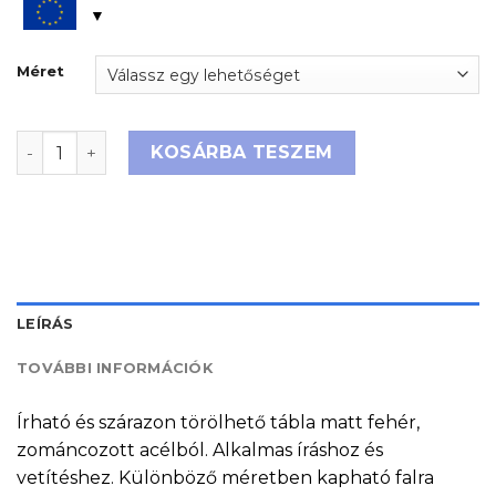
Méret
Írható Softline matt fehér projektor tábla mennyiség
KOSÁRBA TESZEM
LEÍRÁS
TOVÁBBI INFORMÁCIÓK
Írható és szárazon törölhető tábla matt fehér,
zománcozott acélból. Alkalmas íráshoz és
vetítéshez. Különböző méretben kapható falra