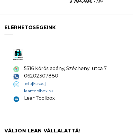
3 784,48
€
+ ÁFA
ELÉRHETŐSÉGEINK
5516 Körösladány, Széchenyi utca 7.
06202307880
info[kukac]
leantoolbox.hu
LeanToolbox
VÁLJON LEAN VÁLLALATTÁ!