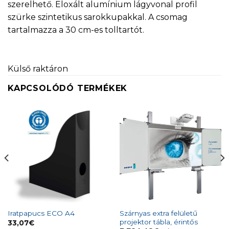
szerelhető. Eloxált alumínium lágyvonal profil
szürke szintetikus sarokkupakkal. A csomag
tartalmazza a 30 cm-es tolltartót.
Külső raktáron
KAPCSOLÓDÓ TERMÉKEK
Szárnyas extra felületű
Iratpapucs ECO A4
projektor tábla, érintős
33,07
€