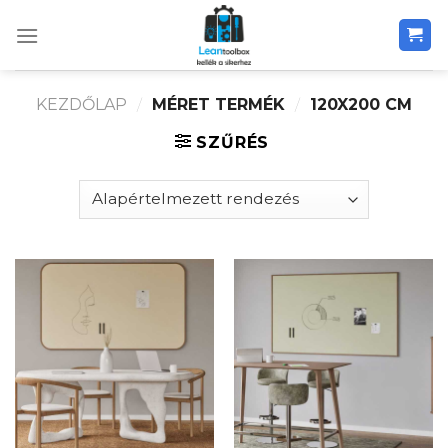
Skip
to
content
KEZDŐLAP
/
MÉRET TERMÉK
/
120X200 CM
SZŰRÉS