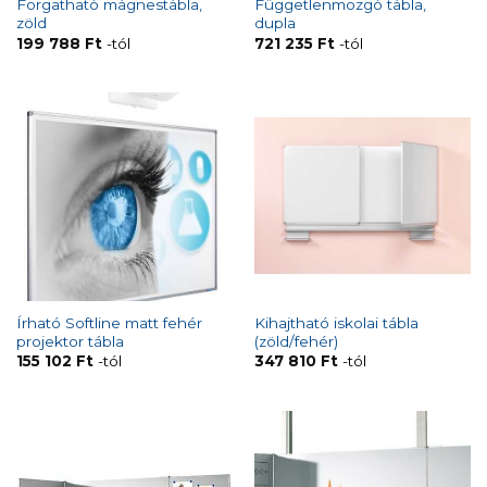
Forgatható mágnestábla,
Függetlenmozgó tábla,
zöld
dupla
199 788
Ft
-tól
721 235
Ft
-tól
Írható Softline matt fehér
Kihajtható iskolai tábla
projektor tábla
(zöld/fehér)
155 102
Ft
-tól
347 810
Ft
-tól