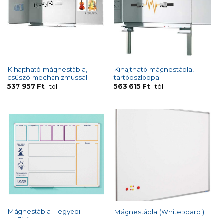
Kihajtható mágnestábla,
Kihajtható mágnestábla,
csúszó mechanizmussal
tartóoszloppal
537 957
Ft
-tól
563 615
Ft
-tól
Mágnestábla – egyedi
Mágnestábla (Whiteboard )