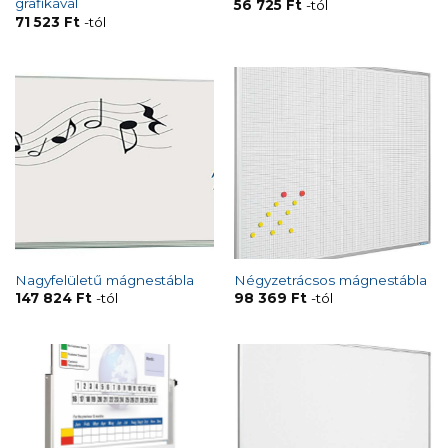
grafikával
56 725
Ft
-tól
71 523
Ft
-tól
Nagyfelületű mágnestábla
Négyzetrácsos mágnestábla
147 824
Ft
-tól
98 369
Ft
-tól