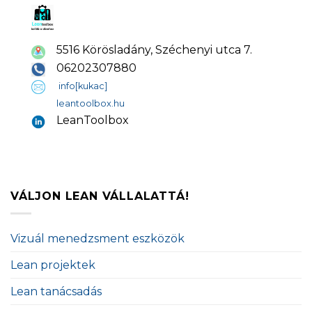
5516 Körösladány, Széchenyi utca 7.
06202307880
info[kukac]
leantoolbox.hu
LeanToolbox
VÁLJON LEAN VÁLLALATTÁ!
Vizuál menedzsment eszközök
Lean projektek
Lean tanácsadás