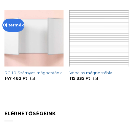
Új termék
RC-10 Szárnyas mágnestábla
Vonalas mágnestábla
147 462
Ft
-tól
115 335
Ft
-tól
ELÉRHETŐSÉGEINK