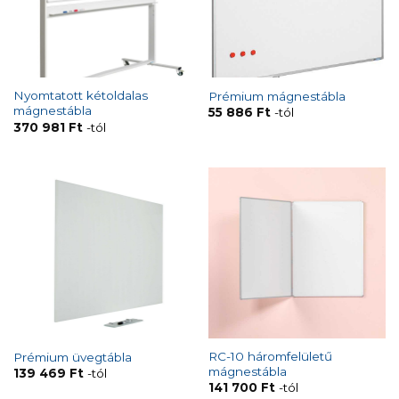
Nyomtatott kétoldalas
Prémium mágnestábla
mágnestábla
55 886
Ft
-tól
370 981
Ft
-tól
RC-10 háromfelületű
Prémium üvegtábla
mágnestábla
139 469
Ft
-tól
141 700
Ft
-tól