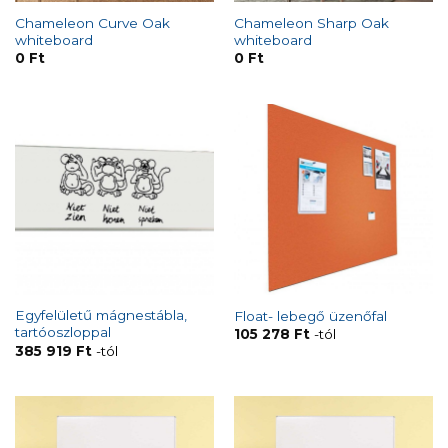
Chameleon Curve Oak
Chameleon Sharp Oak
whiteboard
whiteboard
0
Ft
0
Ft
Egyfelületű mágnestábla,
Float- lebegő üzenőfal
tartóoszloppal
105 278
Ft
-tól
385 919
Ft
-tól