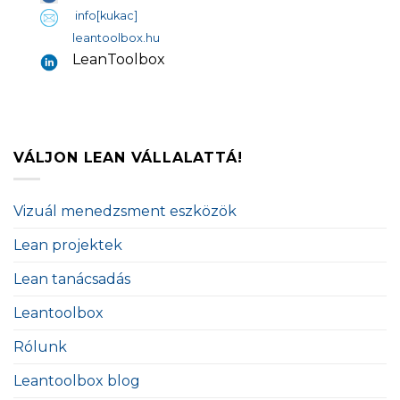
info[kukac]
leantoolbox.hu
LeanToolbox
VÁLJON LEAN VÁLLALATTÁ!
Vizuál menedzsment eszközök
Lean projektek
Lean tanácsadás
Leantoolbox
Rólunk
Leantoolbox blog