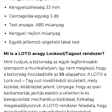
Kengyelszélesség 33 mm
Csomagolási egység 3 db
Test anyaga : ABS műanyag
Kengyel: nejlon műanyag
Egyéb jellemző: szigetelő lakat test
Mi is a LOTO avagy Lockout/Tagout rendszer?
Mint tudjuk, a biztonság az egyik legfontosabb
szempont a munkahelyen, így nem meglepő, hogy
a biztonság hozzáadódik az
5S
alapjaihoz. A LOTO a
Lock out – Tag out rövidítésből született, mely
kizárást, kitáblázást jelent. Lényege, hogy az ipari
karbantartás, javítás esetén a véletlen ki és
bekapcsolást mechanikus kizárással, fizikailag
megakadályozzuk. A LOTO rendszer feladata, hogy
megakadályozza a munkahelyi baleseteket.