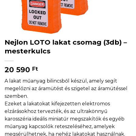
Nejlon LOTO lakat csomag (3db) –
mesterkulcs
20 590
Ft
A lakat műanyag bilincsből készül, amely segít
megelőzni az áramütést és szigetel az áramütéssel
szemben.
Ezeket a lakatokat kifejezetten elektromos
elzárásokhoz tervezték, és az ultrakönnyű
karosszéria ideális miniatűr megszakítók és egyéb
műanyag kapcsolók reteszeléséhez, amelyek
megsérülhetnek, ha nehéz lakatokat használnak.