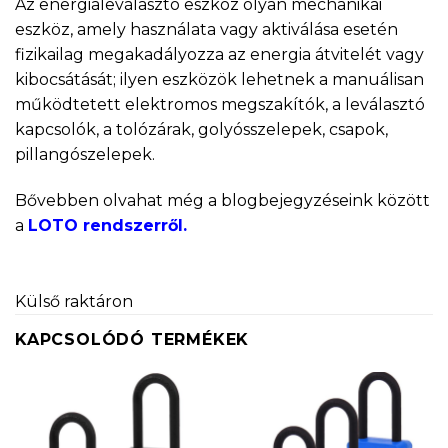
Az energialeválasztó eszköz olyan mechanikai
eszköz, amely használata vagy aktiválása esetén
fizikailag megakadályozza az energia átvitelét vagy
kibocsátását; ilyen eszközök lehetnek a manuálisan
működtetett elektromos megszakítók, a leválasztó
kapcsolók, a tolózárak, golyósszelepek, csapok,
pillangószelepek.
Bővebben olvahat még a blogbejegyzéseink között
a
LOTO rendszerről.
Külső raktáron
KAPCSOLÓDÓ TERMÉKEK