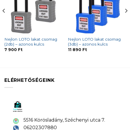
Nejlon LOTO lakat csomag
Nejlon LOTO lakat csomag
(2db) – azonos kulcs
(3db) – azonos kulcs
7 900
Ft
11 890
Ft
ELÉRHETŐSÉGEINK
5516 Körösladány, Széchenyi utca 7.
06202307880