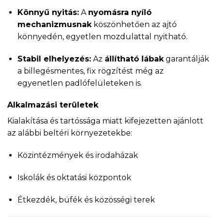
Könnyű nyitás:
A
nyomásra nyíló
mechanizmusnak
köszönhetően az ajtó
könnyedén, egyetlen mozdulattal nyitható.
Stabil elhelyezés:
Az
állítható lábak
garantálják
a billegésmentes, fix rögzítést még az
egyenetlen padlófelületeken is.
Alkalmazási területek
Kialakítása és tartóssága miatt kifejezetten ajánlott
az alábbi beltéri környezetekbe:
Közintézmények és irodaházak
Iskolák és oktatási központok
Étkezdék, büfék és közösségi terek