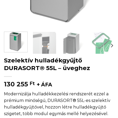
Szelektív hulladékgyűjtő
DURASORT® 55L – üveghez
130 255
Ft
+ ÁFA
Modernizálja hulladékkezelési rendszerét ezzel a
prémium minőségű, DURASORT® 55L-es szelektív
hulladékgyűjtővel, hozzon létre hulladékgyűjtő
szigetet, több modul egymás mellé helyezésével.