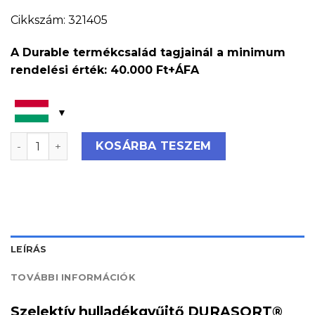
Cikkszám: 321405
A Durable termékcsalád tagjainál a minimum
rendelési érték: 40.000 Ft+ÁFA
Szelektív hulladékgyűjtő DURASORT® 55L - üveghez m
KOSÁRBA TESZEM
LEÍRÁS
TOVÁBBI INFORMÁCIÓK
Szelektív hulladékgyűjtő DURASORT®