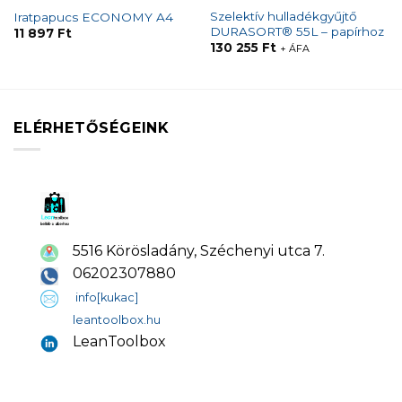
Szelektív hulladékgyűjtő
Iratpapucs ECONOMY A4
DURASORT® 55L – papírhoz
11 897
Ft
130 255
Ft
+ ÁFA
ELÉRHETŐSÉGEINK
5516 Körösladány, Széchenyi utca 7.
06202307880
info[kukac]
leantoolbox.hu
LeanToolbox