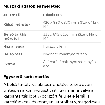
Műszaki adatok és méretek:
Jellemző
Részletek
420 x 830 x 330 mm (Szé x Ma x
Külső méretek
Mé)
Belső tartály
335 x 675 x 255 mm (Szé x Ma x
méretei
Mé)
Ház anyaga
Porszórt fém
Belső rész
Kivehető műanyag tartály
Állítható lábak, nyomásra nyíló
Extrák
ajtó
Egyszerű karbantartás
A belső tartály kialakítása lehetővé teszi a gyors
ürítést és a könnyű tisztítást, így minimalizálva a
karbantartási időt. A porszórt felület ellenáll a
karcolásoknak és könnyen letörölhető, megőrizve a