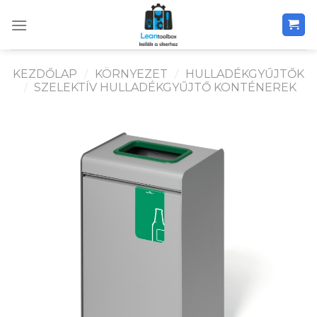
Skip
to
content
KEZDŐLAP
/
KÖRNYEZET
/
HULLADÉKGYŰJTŐK
/
SZELEKTÍV HULLADÉKGYŰJTŐ KONTÉNEREK