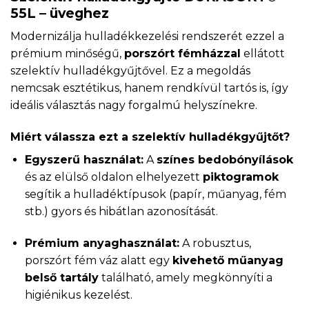
55L – üveghez
Modernizálja hulladékkezelési rendszerét ezzel a
prémium minőségű,
porszórt fémházzal
ellátott
szelektív hulladékgyűjtővel. Ez a megoldás
nemcsak esztétikus, hanem rendkívül tartós is, így
ideális választás nagy forgalmú helyszínekre.
Miért válassza ezt a szelektív hulladékgyűjtőt?
Egyszerű használat:
A
színes bedobónyílások
és az elülső oldalon elhelyezett
piktogramok
segítik a hulladéktípusok (papír, műanyag, fém
stb.) gyors és hibátlan azonosítását.
Prémium anyaghasználat:
A robusztus,
porszórt fém váz alatt egy
kivehető műanyag
belső tartály
található, amely megkönnyíti a
higiénikus kezelést.