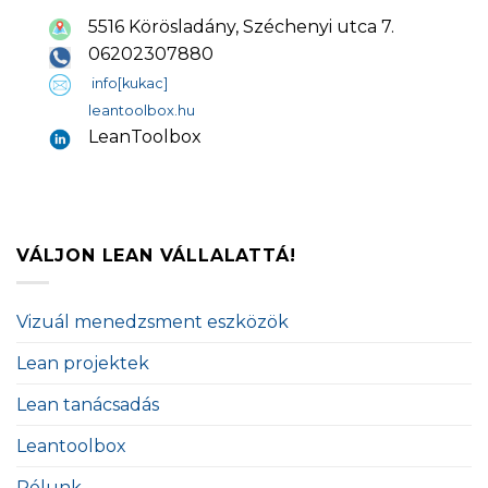
5516 Körösladány, Széchenyi utca 7.
06202307880
info[kukac]
leantoolbox.hu
LeanToolbox
VÁLJON LEAN VÁLLALATTÁ!
Vizuál menedzsment eszközök
Lean projektek
Lean tanácsadás
Leantoolbox
Rólunk