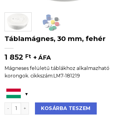
Táblamágnes, 30 mm, fehér
1 852
Ft
+ ÁFA
Mágneses felületű táblákhoz alkalmazható
korongok. cikkszám:LM7-181219
Táblamágnes, 30 mm, fehér mennyiség
KOSÁRBA TESZEM