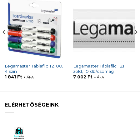
Legamaster Táblafilc TZ100,
Legamaster Táblafilc TZ1,
4 szín
zöld, 10 db/csomag
1 841
Ft
7 002
Ft
+ ÁFA
+ ÁFA
ELÉRHETŐSÉGEINK