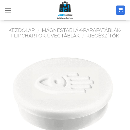
Skip
to
content
KEZDŐLAP
/
MÁGNESTÁBLÁK-PARAFATÁBLÁK-
FLIPCHARTOK-ÜVEGTÁBLÁK
/
KIEGÉSZÍTŐK