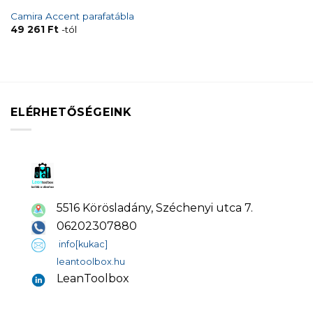
Camira Accent parafatábla
49 261
Ft
-tól
ELÉRHETŐSÉGEINK
5516 Körösladány, Széchenyi utca 7.
06202307880
info[kukac]
leantoolbox.hu
LeanToolbox