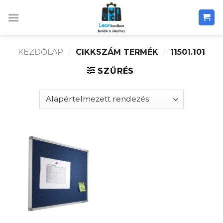
Skip
to
content
KEZDŐLAP
/
CIKKSZÁM TERMÉK
/
11501.101
SZŰRÉS