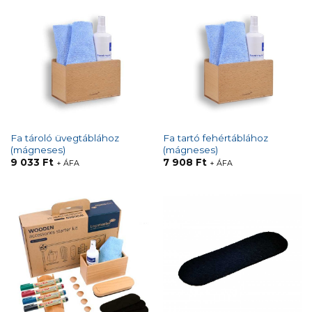
Fa tároló üvegtáblához
Fa tartó fehértáblához
(mágneses)
(mágneses)
9 033
Ft
7 908
Ft
+ ÁFA
+ ÁFA