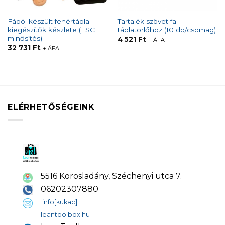
Fából készült fehértábla
Tartalék szövet fa
kiegészítők készlete (FSC
táblatörlőhöz (10 db/csomag)
minősítés)
4 521
Ft
+ ÁFA
32 731
Ft
+ ÁFA
ELÉRHETŐSÉGEINK
5516 Körösladány, Széchenyi utca 7.
06202307880
info[kukac]
leantoolbox.hu