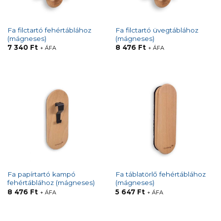
Fa filctartó fehértáblához
Fa filctartó üvegtáblához
(mágneses)
(mágneses)
7 340
Ft
8 476
Ft
+ ÁFA
+ ÁFA
Fa papírtartó kampó
Fa táblatörlő fehértáblához
fehértáblához (mágneses)
(mágneses)
8 476
Ft
5 647
Ft
+ ÁFA
+ ÁFA