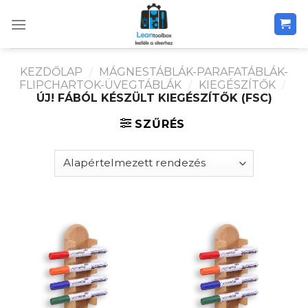
Skip
to
content
KEZDŐLAP
/
MÁGNESTÁBLÁK-PARAFATÁBLÁK-
FLIPCHARTOK-ÜVEGTÁBLÁK
/
KIEGÉSZÍTŐK
/
ÚJ! FÁBÓL KÉSZÜLT KIEGÉSZÍTŐK (FSC)
SZŰRÉS