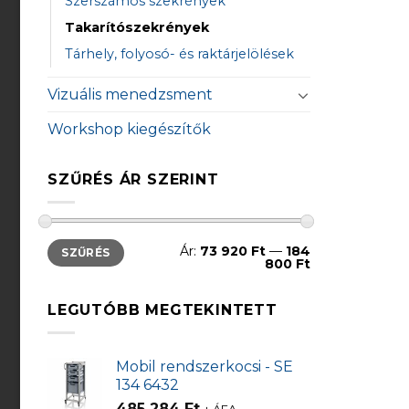
Szerszámos szekrények
Takarítószekrények
Tárhely, folyosó- és raktárjelölések
Vizuális menedzsment
Workshop kiegészítők
SZŰRÉS ÁR SZERINT
Min
Max
Ár:
73 920 Ft
—
184
SZŰRÉS
ár
ár
800 Ft
LEGUTÓBB MEGTEKINTETT
Mobil rendszerkocsi - SE
134 6432
485 284
Ft