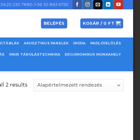
+36 20 230 7880 /+36 30 863 6750
BELÉPÉS
KOSÁR /
0
FT
EGTÁBLÁK
AKUSZTIKUS PANELEK
IRODA
PADLÓJELÖLÉS
ÁS
IPARI TÁROLÁSTECHNIKA
ERGONOMIKUS MUNKAHELY
l 2 results