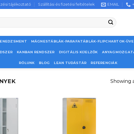
zési tájékoztató
Szállítási és fizetési feltételek
EMAIL
MENEDZSMENT
MÁGNESTÁBLÁK-PARAFATÁBLÁK-FLIPCHARTOK-ÜV
NDSZER
KANBAN RENDSZER
DIGITÁLIS KIJELZŐK
ANYAGMOZGAT
RÓLUNK
BLOG
LEAN TUDÁSTÁR
REFERENCIÁK
NYEK
Showing al