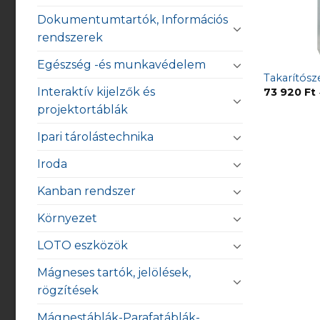
Dokumentumtartók, Információs
rendszerek
Egészség -és munkavédelem
Takarítós
Interaktív kijelzők és
73 920
Ft
projektortáblák
Ipari tárolástechnika
Iroda
Kanban rendszer
Környezet
LOTO eszközök
Mágneses tartók, jelölések,
rögzítések
Mágnestáblák-Parafatáblák-