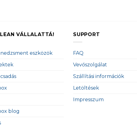
LEAN VÁLLALATTÁ!
SUPPORT
enedzsment eszközök
FAQ
ektek
Vevőszolgálat
ácsadás
Szállítási információk
box
Letöltések
Impresszum
box blog
s