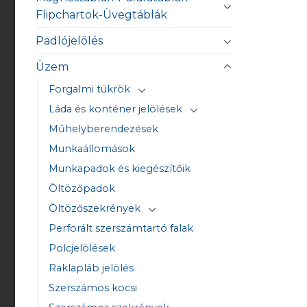
Flipchartok-Üvegtáblák
Padlójelölés
Üzem
Forgalmi tükrök
Láda és konténer jelölések
Műhelyberendezések
Munkaállomások
Munkapadok és kiegészítőik
Öltözőpadok
Öltözőszekrények
Perforált szerszámtartó falak
Polcjelölések
Raklapláb jelölés
Szerszámos kocsi