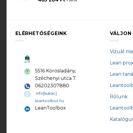
+ ÁFA
ELÉRHETŐSÉGEINK
VÁLJON 
Vizuál m
Lean proj
5516 Körösladány,
Lean tan
Széchenyi utca 7.
Leantool
06202307880
info[kukac]
Rólunk
leantoolbox.hu
Leantool
LeanToolbox
Katalógu