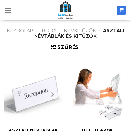
Skip
to
content
KEZDŐLAP
/
IRODA
/
NÉVKITŰZŐK
/
ASZTALI
NÉVTÁBLÁK ÉS KITŰZŐK
SZŰRÉS
ASZTALI NÉVTÁBLÁK
BETÉTLAPOK