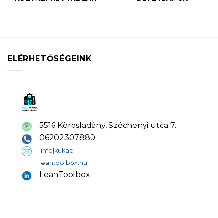
ELÉRHETŐSÉGEINK
5516 Körösladány, Széchenyi utca 7.
06202307880
info[kukac]
leantoolbox.hu
LeanToolbox