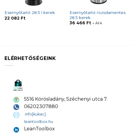
Esernyőtartó rozsdamentes
Esernyőtartó 28.5 l kerek
28.5 kerek
22 082
Ft
36 466
Ft
+ ÁFA
ELÉRHETŐSÉGEINK
5516 Körösladány, Széchenyi utca 7.
06202307880
info[kukac]
leantoolbox.hu
LeanToolbox