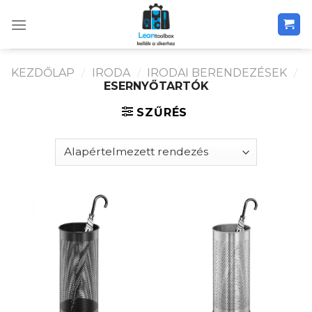
Skip
to
content
KEZDŐLAP
/
IRODA
/
IRODAI BERENDEZÉSEK
/
ESERNYŐTARTÓK
SZŰRÉS