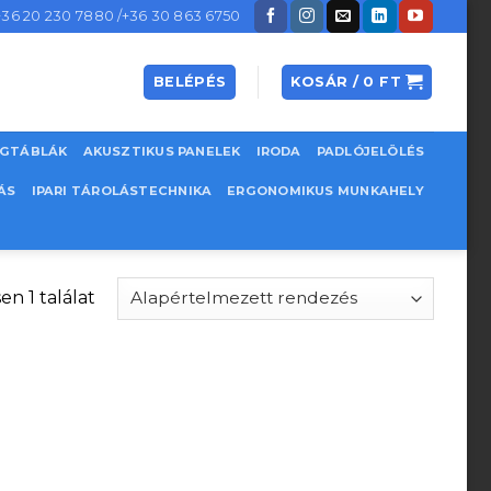
+36 20 230 7880 /+36 30 863 6750
BELÉPÉS
KOSÁR /
0
FT
EGTÁBLÁK
AKUSZTIKUS PANELEK
IRODA
PADLÓJELÖLÉS
ÁS
IPARI TÁROLÁSTECHNIKA
ERGONOMIKUS MUNKAHELY
en 1 találat