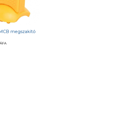
” MCB megszakító
 ÁFA