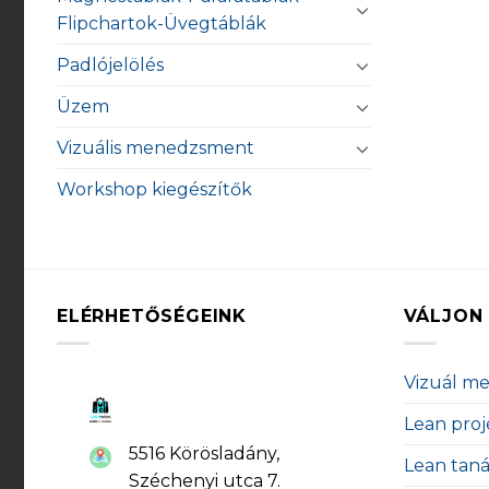
Flipchartok-Üvegtáblák
Padlójelölés
Üzem
Vizuális menedzsment
Workshop kiegészítők
ELÉRHETŐSÉGEINK
VÁLJON 
Vizuál m
Lean proj
5516 Körösladány,
Lean tan
Széchenyi utca 7.