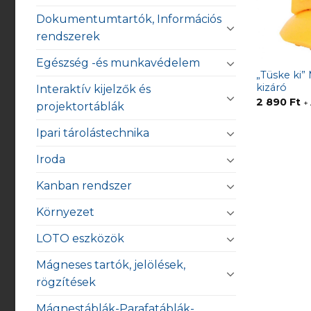
Dokumentumtartók, Információs
rendszerek
Egészség -és munkavédelem
„Tüske ki
kizáró
Interaktív kijelzők és
2 890
Ft
+
projektortáblák
Ipari tárolástechnika
Iroda
Kanban rendszer
Környezet
LOTO eszközök
Mágneses tartók, jelölések,
rögzítések
Mágnestáblák-Parafatáblák-