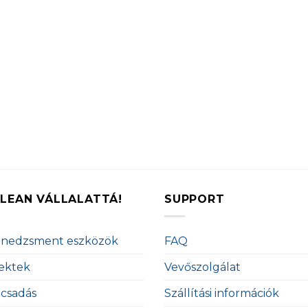
LEAN VÁLLALATTÁ!
SUPPORT
enedzsment eszközök
FAQ
ektek
Vevőszolgálat
ácsadás
Szállítási információk