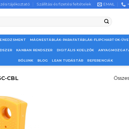
zési tájékoztató
Szállítási és fizetési feltételek
EMAIL
MENEDZSMENT
MÁGNESTÁBLÁK-PARAFATÁBLÁK-FLIPCHARTOK-ÜV
NDSZER
KANBAN RENDSZER
DIGITÁLIS KIJELZŐK
ANYAGMOZGAT
RÓLUNK
BLOG
LEAN TUDÁSTÁR
REFERENCIÁK
SC-CBL
Összes