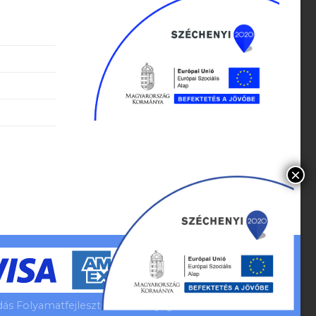
s Folyamatfejlesztés Minden jog fenntartva