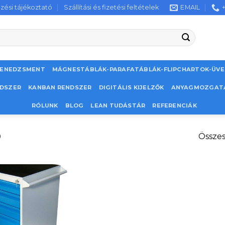
zési tájékoztató
Szállítási és fizetési feltételek
EMAIL
MENEDZSMENT
MÁGNESTÁBLÁK-PARAFATÁBLÁK-FLIPCHARTOK-ÜV
NDSZER
KANBAN RENDSZER
DIGITÁLIS KIJELZŐK
ANYAGMOZGAT
RÓLUNK
BLOG
LEAN TUDÁSTÁR
REFERENCIÁK
0
Összes