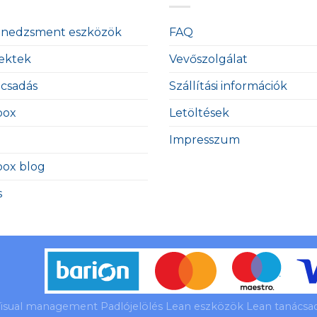
enedzsment eszközök
FAQ
ektek
Vevőszolgálat
ácsadás
Szállítási információk
box
Letöltések
Impresszum
box blog
s
isual management Padlójelölés Lean eszközök Lean tanácsadá