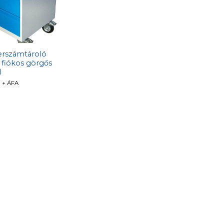
rszámtároló
 fiókos görgős
l
t
+ ÁFA