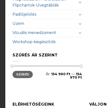
Flipchartok-Üvegtáblák
Padlójelölés
Üzem
Vizuális menedzsment
Workshop kiegészítők
SZŰRÉS ÁR SZERINT
Min
Max
Ár:
154 960 Ft
—
154
SZŰRÉS
ár
ár
970 Ft
ELÉRHETŐSÉGEINK
VÁLJON 