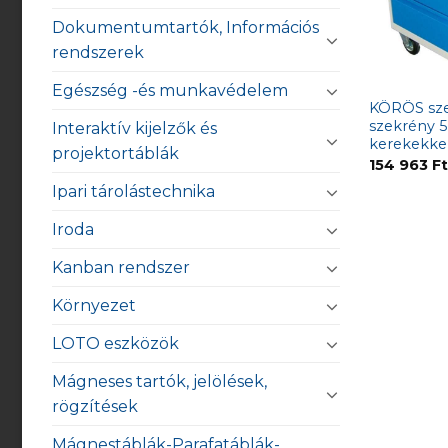
Dokumentumtartók, Információs
rendszerek
Egészség -és munkavédelem
KÖRÖS sze
szekrény 5
Interaktív kijelzők és
kerekekke
projektortáblák
154 963
F
Ipari tárolástechnika
Iroda
Kanban rendszer
Környezet
LOTO eszközök
Mágneses tartók, jelölések,
rögzítések
Mágnestáblák-Parafatáblák-