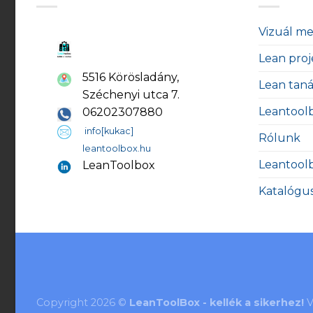
Vizuál m
Lean proj
5516 Körösladány,
Lean tan
Széchenyi utca 7.
Leantool
06202307880
info[kukac]
Rólunk
leantoolbox.hu
Leantool
LeanToolbox
Katalógu
Copyright 2026 ©
LeanToolBox - kellék a sikerhez!
V