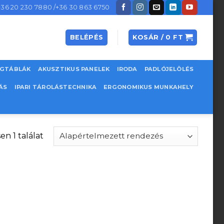
+36 20 230 7880 /+36 30 863 6750
BELÉPÉS
KOSÁR /
0
FT
EGTÁBLÁK
AKUSZTIKUS PANELEK
IRODA
PADLÓJELÖLÉS
ÁS
IPARI TÁROLÁSTECHNIKA
ERGONOMIKUS MUNKAHELY
en 1 találat