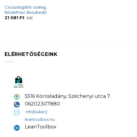
Csúszásgátló szalag,
felülethez illeszkedő
21 081
Ft
-tól
ELÉRHETŐSÉGEINK
5516 Körösladány, Széchenyi utca 7.
06202307880
info[kukac]
leantoolbox.hu
LeanToolbox