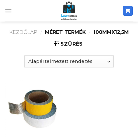
Skip
to
content
KEZDŐLAP
/
MÉRET TERMÉK
/
100MMX12,5M
SZŰRÉS