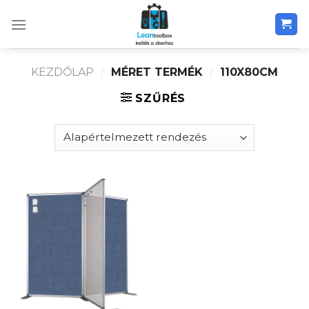
Skip
to
content
KEZDŐLAP
/
MÉRET TERMÉK
/
110X80CM
SZŰRÉS