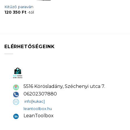
Kitűző paraván
120 350
Ft
-tól
ELÉRHETŐSÉGEINK
5516 Körösladány, Széchenyi utca 7.
06202307880
info[kukac]
leantoolbox.hu
LeanToolbox