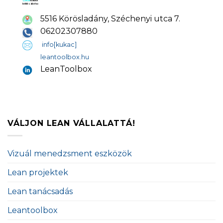
5516 Körösladány, Széchenyi utca 7.
06202307880
info[kukac]
leantoolbox.hu
LeanToolbox
VÁLJON LEAN VÁLLALATTÁ!
Vizuál menedzsment eszközök
Lean projektek
Lean tanácsadás
Leantoolbox