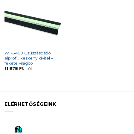
WT-5409 Csúszásgátló
élprofil, keskeny kivitel –
fekete világító
11 978
Ft
-tól
ELÉRHETŐSÉGEINK