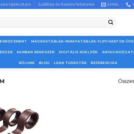
zési tájékoztató
Szállítási és fizetési feltételek
EMAIL
MENEDZSMENT
MÁGNESTÁBLÁK-PARAFATÁBLÁK-FLIPCHARTOK-ÜV
NDSZER
KANBAN RENDSZER
DIGITÁLIS KIJELZŐK
ANYAGMOZGAT
RÓLUNK
BLOG
LEAN TUDÁSTÁR
REFERENCIÁK
CM
Összes