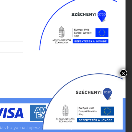
s Folyamatfejlesztés Minden jog fenntartva