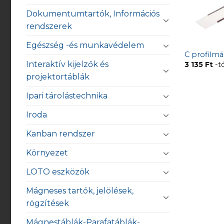
Dokumentumtartók, Információs
rendszerek
Egészség -és munkavédelem
C profilm
Interaktív kijelzők és
3 135
Ft
-t
projektortáblák
Ipari tárolástechnika
Iroda
Kanban rendszer
Környezet
LOTO eszközök
Mágneses tartók, jelölések,
rögzítések
Mágnestáblák-Parafatáblák-