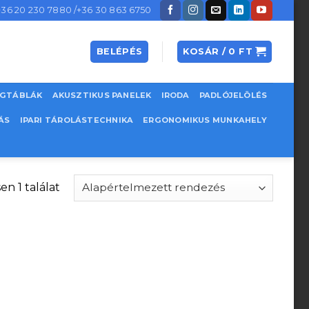
+36 20 230 7880 /+36 30 863 6750
BELÉPÉS
KOSÁR /
0
FT
EGTÁBLÁK
AKUSZTIKUS PANELEK
IRODA
PADLÓJELÖLÉS
ÁS
IPARI TÁROLÁSTECHNIKA
ERGONOMIKUS MUNKAHELY
en 1 találat