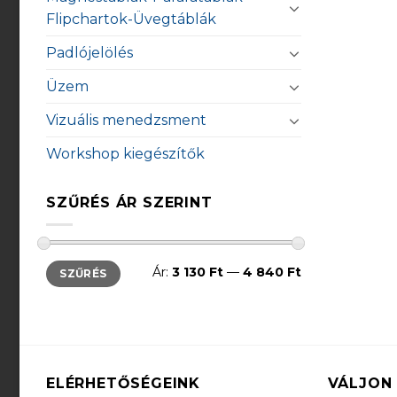
Flipchartok-Üvegtáblák
Padlójelölés
Üzem
Vizuális menedzsment
Workshop kiegészítők
SZŰRÉS ÁR SZERINT
Min
Max
Ár:
3 130 Ft
—
4 840 Ft
SZŰRÉS
ár
ár
ELÉRHETŐSÉGEINK
VÁLJON 