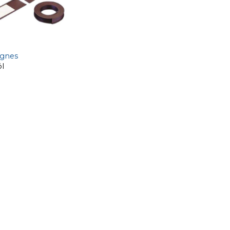
ágnes
ól