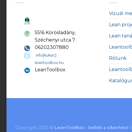
Vizuál m
Lean proj
5516 Körösladány,
Lean tan
Széchenyi utca 7.
Leantool
06202307880
info[kukac]
Rólunk
leantoolbox.hu
Leantool
LeanToolbox
Katalógu
Copyright 2026 ©
LeanToolBox - kellék a sikerhez!
V