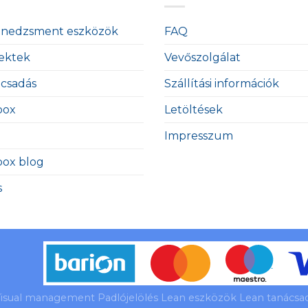
enedzsment eszközök
FAQ
ektek
Vevőszolgálat
ácsadás
Szállítási információk
box
Letöltések
Impresszum
box blog
s
isual management Padlójelölés Lean eszközök Lean tanácsadá