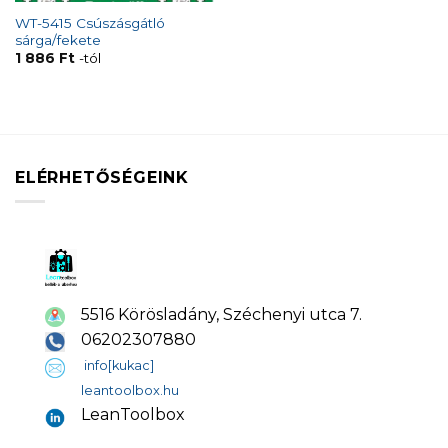
WT-5415 Csúszásgátló
sárga/fekete
1 886
Ft
-tól
ELÉRHETŐSÉGEINK
5516 Körösladány, Széchenyi utca 7.
06202307880
info[kukac]
leantoolbox.hu
LeanToolbox