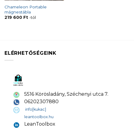
Chameleon Portable
mágnestábla
219 600
Ft
-tól
ELÉRHETŐSÉGEINK
5516 Körösladány, Széchenyi utca 7.
06202307880
info[kukac]
leantoolbox.hu
LeanToolbox