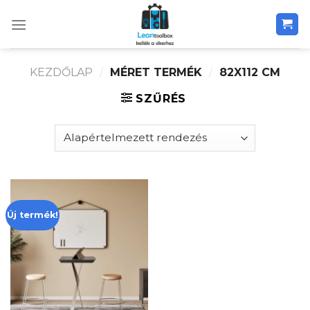
Skip
to
content
KEZDŐLAP
/
MÉRET TERMÉK
/
82X112 CM
SZŰRÉS
Új termék!