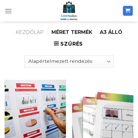
Skip
to
content
KEZDŐLAP
/
MÉRET TERMÉK
/
A3 ÁLLÓ
SZŰRÉS