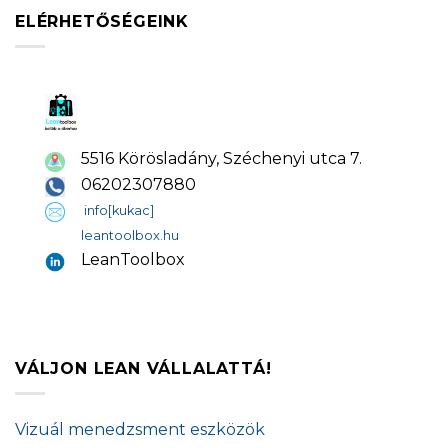
ELÉRHETŐSÉGEINK
5516 Körösladány, Széchenyi utca 7.
06202307880
info[kukac]
leantoolbox.hu
LeanToolbox
VÁLJON LEAN VÁLLALATTÁ!
Vizuál menedzsment eszközök