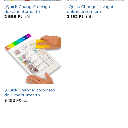
„Quick Change” design
„Quick Change” kivágott
dokumentumtartó
dokumentumtartó
2 899
Ft
-tól
3 192
Ft
-tól
„Quick Change” törölhető
dokumentumtartó
3 192
Ft
-tól