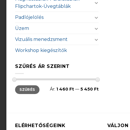
Flipchartok-Üvegtáblák
Padlójelölés
Üzem
Vizuális menedzsment
Workshop kiegészítők
SZŰRÉS ÁR SZERINT
Min
Max
Ár:
1 460 Ft
—
5 450 Ft
SZŰRÉS
ár
ár
ELÉRHETŐSÉGEINK
VÁLJON 