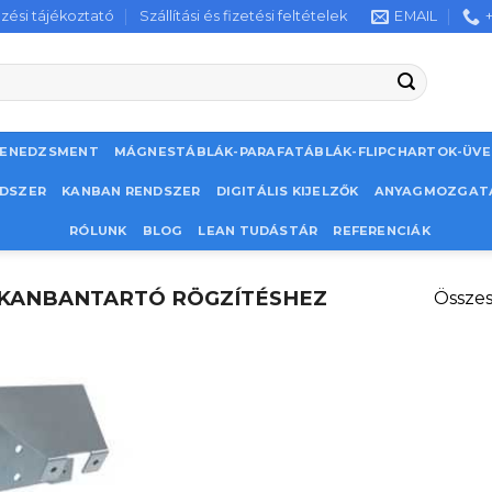
zési tájékoztató
Szállítási és fizetési feltételek
EMAIL
MENEDZSMENT
MÁGNESTÁBLÁK-PARAFATÁBLÁK-FLIPCHARTOK-ÜV
NDSZER
KANBAN RENDSZER
DIGITÁLIS KIJELZŐK
ANYAGMOZGAT
RÓLUNK
BLOG
LEAN TUDÁSTÁR
REFERENCIÁK
4 KANBANTARTÓ RÖGZÍTÉSHEZ
Összes