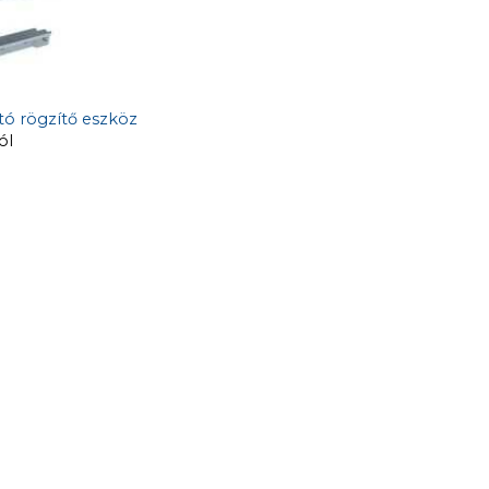
tó rögzítő eszköz
ól