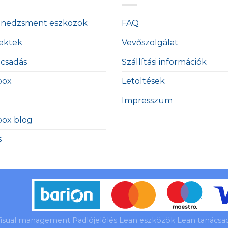
enedzsment eszközök
FAQ
ektek
Vevőszolgálat
ácsadás
Szállítási információk
box
Letöltések
Impresszum
box blog
s
isual management Padlójelölés Lean eszközök Lean tanácsadá