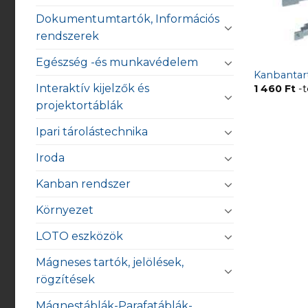
Dokumentumtartók, Információs
rendszerek
Egészség -és munkavédelem
Kanbantar
Interaktív kijelzők és
1 460
Ft
-t
projektortáblák
Ipari tárolástechnika
Iroda
Kanban rendszer
Környezet
LOTO eszközök
Mágneses tartók, jelölések,
rögzítések
Mágnestáblák-Parafatáblák-