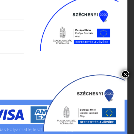
s Folyamatfejlesztés Minden jog fenntartva