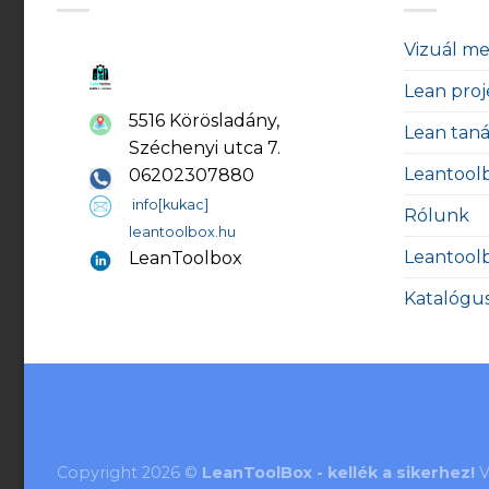
Vizuál m
Lean proj
5516 Körösladány,
Lean tan
Széchenyi utca 7.
Leantool
06202307880
info[kukac]
Rólunk
leantoolbox.hu
Leantool
LeanToolbox
Katalógu
Copyright 2026 ©
LeanToolBox - kellék a sikerhez!
V