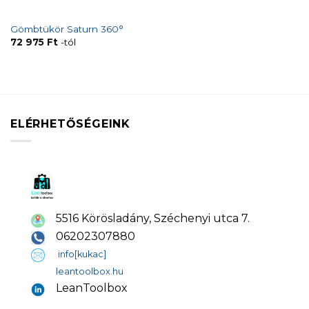
Gömbtükör Saturn 360°
72 975
Ft
-tól
ELÉRHETŐSÉGEINK
5516 Körösladány, Széchenyi utca 7.
06202307880
info[kukac]
leantoolbox.hu
LeanToolbox