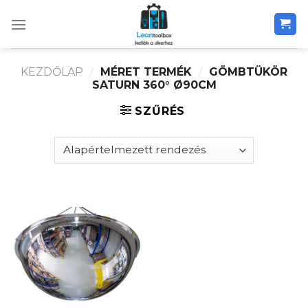
Skip
to
content
KEZDŐLAP
/
MÉRET TERMÉK
/
GÖMBTÜKÖR
SATURN 360° Ø90CM
SZŰRÉS