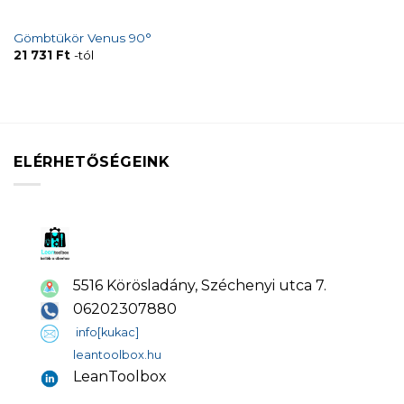
Gömbtükör Venus 90°
21 731
Ft
-tól
ELÉRHETŐSÉGEINK
5516 Körösladány, Széchenyi utca 7.
06202307880
info[kukac]
leantoolbox.hu
LeanToolbox