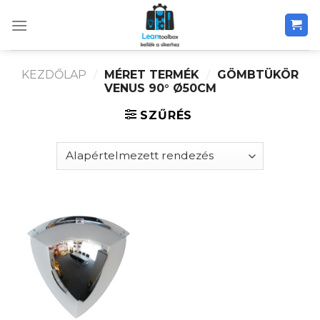
Skip
to
content
KEZDŐLAP
/
MÉRET TERMÉK
/
GÖMBTÜKÖR
VENUS 90° Ø50CM
SZŰRÉS