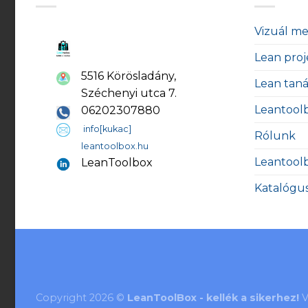
Vizuál m
Lean proj
5516 Körösladány,
Lean tan
Széchenyi utca 7.
Leantool
06202307880
info[kukac]
Rólunk
leantoolbox.hu
Leantool
LeanToolbox
Katalógu
Copyright 2026 ©
LeanToolBox - kellék a sikerhez!
V