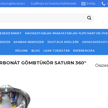
zési tájékoztató
Szállítási és fizetési feltételek
EMAIL
MENEDZSMENT
MÁGNESTÁBLÁK-PARAFATÁBLÁK-FLIPCHARTOK-ÜV
NDSZER
KANBAN RENDSZER
DIGITÁLIS KIJELZŐK
ANYAGMOZGAT
RÓLUNK
BLOG
LEAN TUDÁSTÁR
REFERENCIÁK
RBONÁT GÖMBTÜKÖR SATURN 360°
Összes