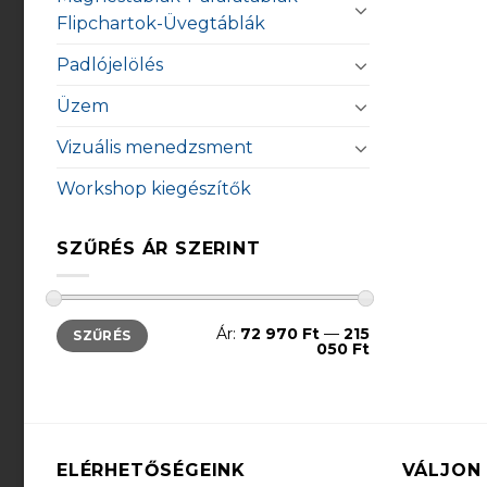
Flipchartok-Üvegtáblák
Padlójelölés
Üzem
Vizuális menedzsment
Workshop kiegészítők
SZŰRÉS ÁR SZERINT
Min
Max
Ár:
72 970 Ft
—
215
SZŰRÉS
ár
ár
050 Ft
ELÉRHETŐSÉGEINK
VÁLJON 