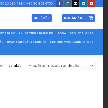
+36 20 230 7880 /+36 30 863 6750
BELÉPÉS
KOSÁR /
0
FT
EGTÁBLÁK
AKUSZTIKUS PANELEK
IRODA
PADLÓJELÖLÉS
ÁS
IPARI TÁROLÁSTECHNIKA
ERGONOMIKUS MUNKAHELY
en 1 találat