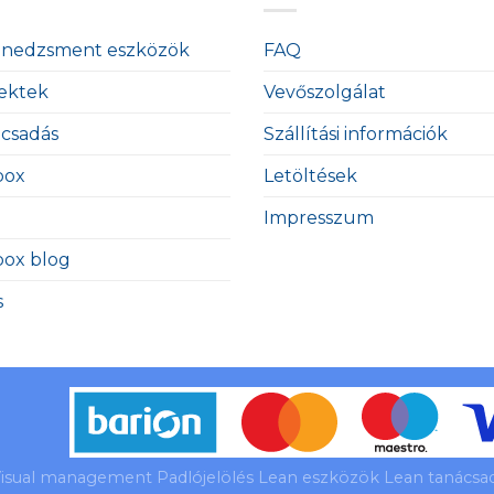
enedzsment eszközök
FAQ
ektek
Vevőszolgálat
ácsadás
Szállítási információk
box
Letöltések
Impresszum
box blog
s
isual management Padlójelölés Lean eszközök Lean tanácsadá