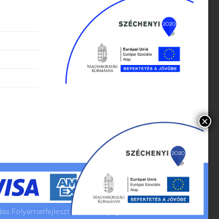
s Folyamatfejlesztés Minden jog fenntartva