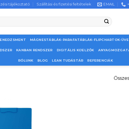
zési tájékoztató
Szállítási és fizetési feltételek
EMAIL
MENEDZSMENT
MÁGNESTÁBLÁK-PARAFATÁBLÁK-FLIPCHARTOK-ÜV
NDSZER
KANBAN RENDSZER
DIGITÁLIS KIJELZŐK
ANYAGMOZGAT
RÓLUNK
BLOG
LEAN TUDÁSTÁR
REFERENCIÁK
Összes