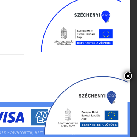
s Folyamatfejlesztés Minden jog fenntartva