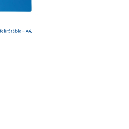
elírótábla – A4,
e