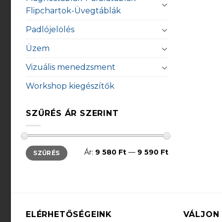
Flipchartok-Üvegtáblák
Padlójelölés
Üzem
Vizuális menedzsment
Workshop kiegészítők
SZŰRÉS ÁR SZERINT
Min
Max
Ár:
9 580 Ft
—
9 590 Ft
SZŰRÉS
ár
ár
ELÉRHETŐSÉGEINK
VÁLJON 