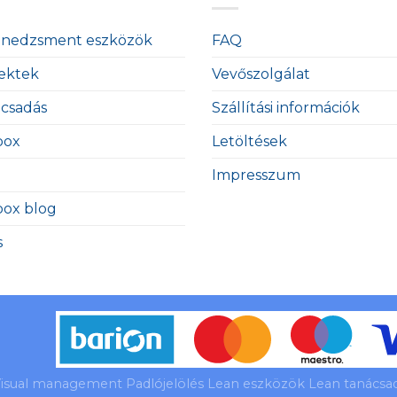
enedzsment eszközök
FAQ
ektek
Vevőszolgálat
ácsadás
Szállítási információk
box
Letöltések
Impresszum
box blog
s
isual management Padlójelölés Lean eszközök Lean tanácsadá