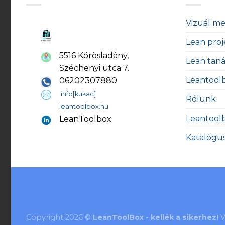
Vizuál m
Lean proj
5516 Körösladány,
Lean tan
Széchenyi utca 7.
Leantool
06202307880
info[kukac]
Rólunk
leantoolbox.hu
Leantool
LeanToolbox
Katalógu
Copyright 2026 ©
LeanToolBox - kellék a sikerhez!
V