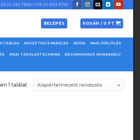
+36 20 230 7880 /+36 30 863 6750
BELÉPÉS
KOSÁR /
0
FT
EGTÁBLÁK
AKUSZTIKUS PANELEK
IRODA
PADLÓJELÖLÉS
ÁS
IPARI TÁROLÁSTECHNIKA
ERGONOMIKUS MUNKAHELY
en 1 találat