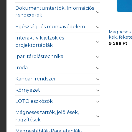
Dokumentumtartók, Információs
rendszerek
Egészség -és munkavédelem
Mágneses f
kék, feket
Interaktív kijelzők és
9 588
Ft
projektortáblák
Ipari tárolástechnika
Iroda
Kanban rendszer
Környezet
LOTO eszközök
Mágneses tartók, jelölések,
rögzítések
Mágnestáblák-Parafatáblák-