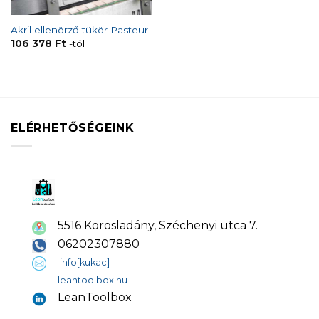
Akril ellenörző tükör Pasteur
106 378
Ft
-tól
ELÉRHETŐSÉGEINK
5516 Körösladány, Széchenyi utca 7.
06202307880
info[kukac]
leantoolbox.hu
LeanToolbox