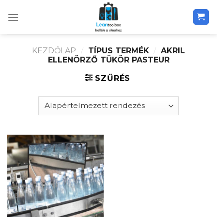
Skip
to
content
KEZDŐLAP
/
TÍPUS TERMÉK
/
AKRIL
ELLENÖRZŐ TÜKÖR PASTEUR
SZŰRÉS