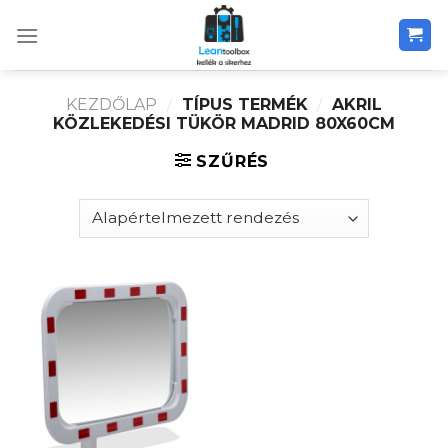
Skip
to
content
KEZDŐLAP
/
TÍPUS TERMÉK
/
AKRIL
KÖZLEKEDÉSI TÜKÖR MADRID 80X60CM
SZŰRÉS