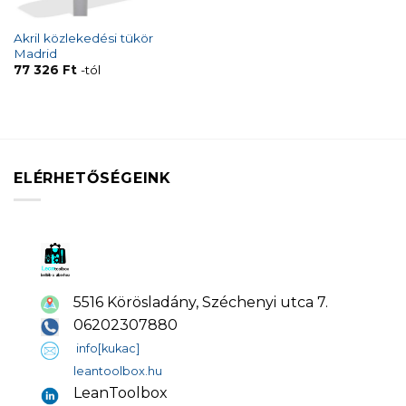
Akril közlekedési tükör
Madrid
77 326
Ft
-tól
ELÉRHETŐSÉGEINK
5516 Körösladány, Széchenyi utca 7.
06202307880
info[kukac]
leantoolbox.hu
LeanToolbox