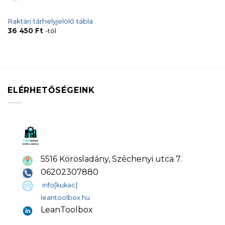
Raktári tárhelyjelölő tábla
36 450
Ft
-tól
ELÉRHETŐSÉGEINK
5516 Körösladány, Széchenyi utca 7.
06202307880
info[kukac]
leantoolbox.hu
LeanToolbox