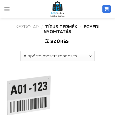
Skip
to
content
KEZDŐLAP
/
TÍPUS TERMÉK
/
EGYEDI
NYOMTATÁS
SZŰRÉS