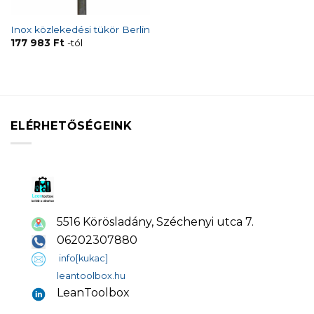
Inox közlekedési tükör Berlin
177 983
Ft
-tól
ELÉRHETŐSÉGEINK
5516 Körösladány, Széchenyi utca 7.
06202307880
info[kukac]
leantoolbox.hu
LeanToolbox