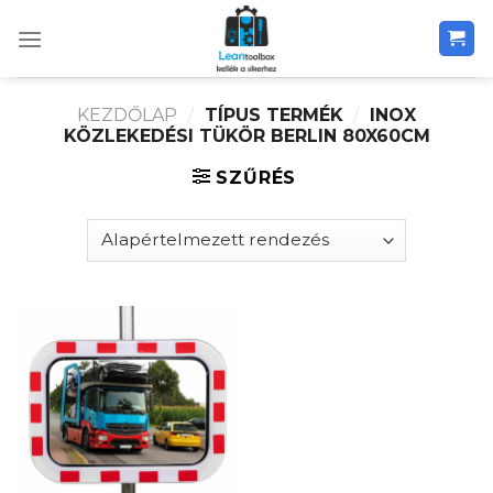
Skip
to
content
KEZDŐLAP
/
TÍPUS TERMÉK
/
INOX
KÖZLEKEDÉSI TÜKÖR BERLIN 80X60CM
SZŰRÉS