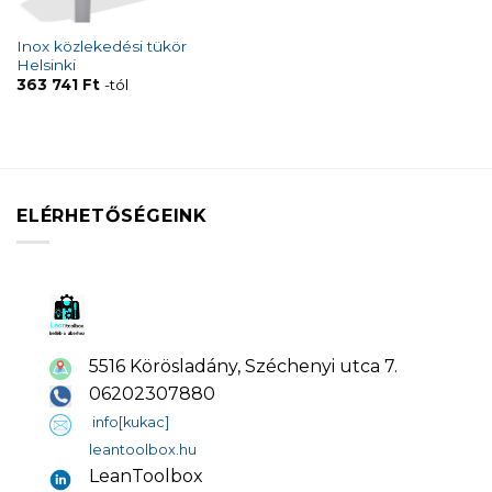
Inox közlekedési tükör
Helsinki
363 741
Ft
-tól
ELÉRHETŐSÉGEINK
5516 Körösladány, Széchenyi utca 7.
06202307880
info[kukac]
leantoolbox.hu
LeanToolbox