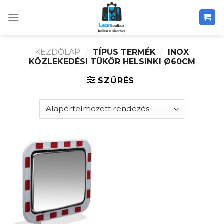
Skip
to
content
KEZDŐLAP
/
TÍPUS TERMÉK
/
INOX
KÖZLEKEDÉSI TÜKÖR HELSINKI Ø60CM
SZŰRÉS